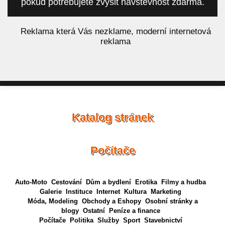
pokud potřebujete zvýšit návštěvnost zdarma.
á
Reklama která Vás nezklame, moderní internetová
reklama
Katalog stránek
Počítače
Auto-Moto
Cestování
Dům a bydlení
Erotika
Filmy a hudba
Galerie
Instituce
Internet
Kultura
Marketing
Móda, Modeling
Obchody a Eshopy
Osobní stránky a
blogy
Ostatní
Peníze a finance
Počítače
Politika
Služby
Sport
Stavebnictví