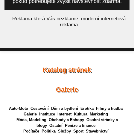
pokud potřebujete zvýšit návštěvnost zdarma.
á
Reklama která Vás nezklame, moderní internetová
reklama
Katalog stránek
Galerie
Auto-Moto
Cestování
Dům a bydlení
Erotika
Filmy a hudba
Galerie
Instituce
Internet
Kultura
Marketing
Móda, Modeling
Obchody a Eshopy
Osobní stránky a
blogy
Ostatní
Peníze a finance
Počítače
Politika
Služby
Sport
Stavebnictví