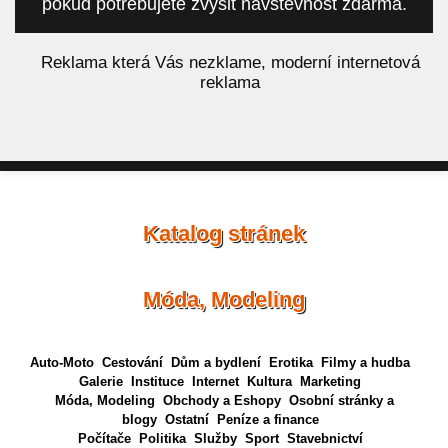
pokud potřebujete zvýšit návštěvnost zdarma.
á
Reklama která Vás nezklame, moderní internetová
reklama
Katalog stránek
Móda, Modeling
Auto-Moto
Cestování
Dům a bydlení
Erotika
Filmy a hudba
Galerie
Instituce
Internet
Kultura
Marketing
Móda, Modeling
Obchody a Eshopy
Osobní stránky a
blogy
Ostatní
Peníze a finance
Počítače
Politika
Služby
Sport
Stavebnictví