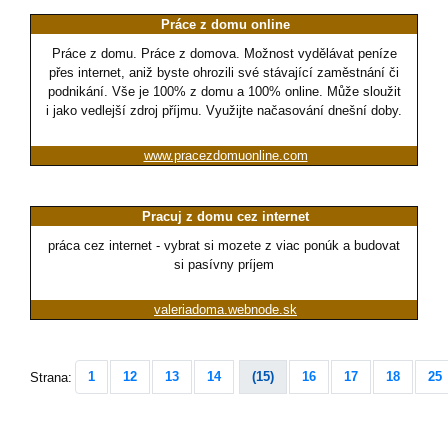
Práce z domu online
Práce z domu. Práce z domova. Možnost vydělávat peníze
přes internet, aniž byste ohrozili své stávající zaměstnání či
podnikání. Vše je 100% z domu a 100% online. Může sloužit
i jako vedlejší zdroj příjmu. Využijte načasování dnešní doby.
www.pracezdomuonline.com
Pracuj z domu cez internet
práca cez internet - vybrat si mozete z viac ponúk a budovat
si pasívny príjem
valeriadoma.webnode.sk
1
12
13
14
(15)
16
17
18
25
Strana: