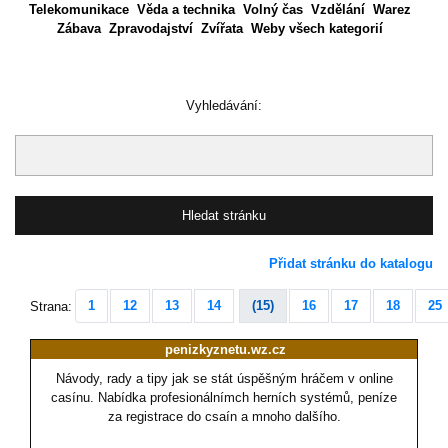
Telekomunikace
Věda a technika
Volný čas
Vzdělání
Warez
Zábava
Zpravodajství
Zvířata
Weby všech kategorií
Vyhledávání:
Přidat stránku do katalogu
1
12
13
14
(15)
16
17
18
25
Strana:
penizkyznetu.wz.cz
Návody, rady a tipy jak se stát úspěšným hráčem v online
casínu. Nabídka profesionálnímch herních systémů, peníze
za registrace do csaín a mnoho dalšího.