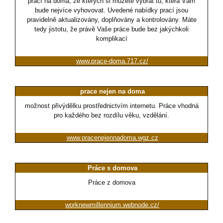
prací na doma, ze kterých si můžete vybrat tu, která Vám
bude nejvíce vyhovovat. Uvedené nabídky prací jsou
pravidelně aktualizovány, doplňovány a kontrolovány. Máte
tedy jistotu, že právě Vaše práce bude bez jakýchkoli
komplikací
www.prace-doma.717.cz/
prace nejen na doma
možnost přivýdělku prostřednictvím internetu. Práce vhodná
pro každého bez rozdílu věku, vzdělání.
www.pracenejennadoma.wgz.cz
Práce s domova
Práce z domova
worknewmillennium.webnode.cz/