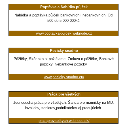
Poptávka a Nabídka půjček
Nabídka a poptávka půjček bankovních i nebankovních. Od
500 do 5 000 000kč
www.poptavka-pujcek.webnode.cz
Pozicky snadno
Pôžičky, Skôr ako si požičiame, Zmluva o pôžičke, Bankové
pôžičky, Nebankové pôžičky
www.pozicky.snadno.eu/
Práca pre všetkých
Jednoduchá práca pre všetkých. Šanca pre mamičky na MD,
invalidov, seniorov,podnikateľov aj pracujúcich.
pracaprevsetkych.webnode.sk/