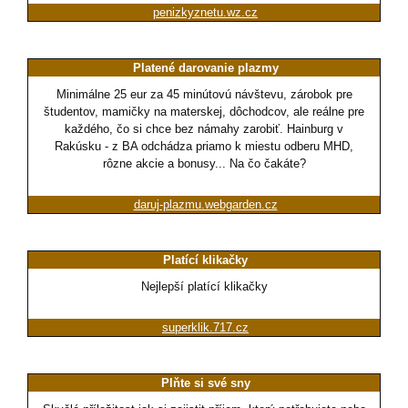
penizkyznetu.wz.cz
Platené darovanie plazmy
Minimálne 25 eur za 45 minútovú návštevu, zárobok pre
študentov, mamičky na materskej, dôchodcov, ale reálne pre
každého, čo si chce bez námahy zarobiť. Hainburg v
Rakúsku - z BA odchádza priamo k miestu odberu MHD,
rôzne akcie a bonusy... Na čo čakáte?
daruj-plazmu.webgarden.cz
Platící klikačky
Nejlepší platící klikačky
superklik.717.cz
Plňte si své sny