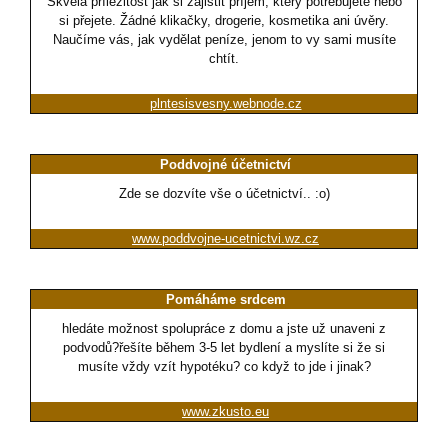
Skvělá příležitost jak si zajistit příjem, který potřebujete nebo
si přejete. Žádné klikačky, drogerie, kosmetika ani úvěry.
Naučíme vás, jak vydělat peníze, jenom to vy sami musíte
chtít.
plntesisvesny.webnode.cz
Poddvojné účetnictví
Zde se dozvíte vše o účetnictví.. :o)
www.poddvojne-ucetnictvi.wz.cz
Pomáháme srdcem
hledáte možnost spolupráce z domu a jste už unaveni z
podvodů?řešíte během 3-5 let bydlení a myslíte si že si
musíte vždy vzít hypotéku? co když to jde i jinak?
www.zkusto.eu