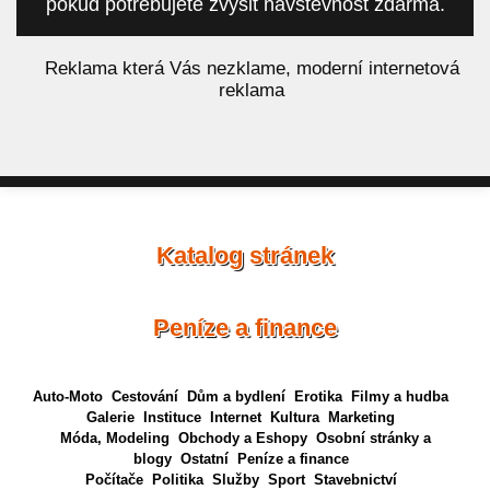
pokud potřebujete zvýšit návštěvnost zdarma.
á
Reklama která Vás nezklame, moderní internetová
reklama
Katalog stránek
Peníze a finance
Auto-Moto
Cestování
Dům a bydlení
Erotika
Filmy a hudba
Galerie
Instituce
Internet
Kultura
Marketing
Móda, Modeling
Obchody a Eshopy
Osobní stránky a
blogy
Ostatní
Peníze a finance
Počítače
Politika
Služby
Sport
Stavebnictví