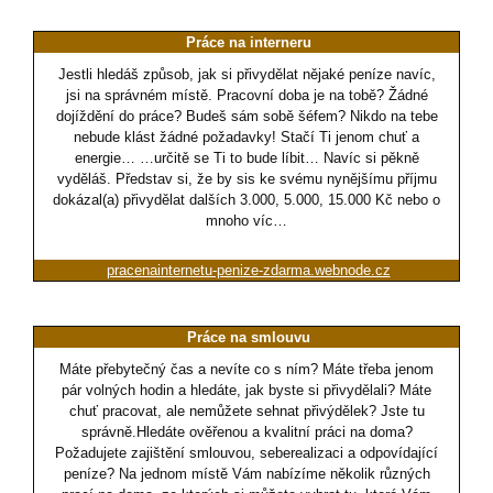
Práce na interneru
Jestli hledáš způsob, jak si přivydělat nějaké peníze navíc,
jsi na správném místě. Pracovní doba je na tobě? Žádné
dojíždění do práce? Budeš sám sobě šéfem? Nikdo na tebe
nebude klást žádné požadavky! Stačí Ti jenom chuť a
energie… …určitě se Ti to bude líbit… Navíc si pěkně
vyděláš. Představ si, že by sis ke svému nynějšímu příjmu
dokázal(a) přivydělat dalších 3.000, 5.000, 15.000 Kč nebo o
mnoho víc…
pracenainternetu-penize-zdarma.webnode.cz
Práce na smlouvu
Máte přebytečný čas a nevíte co s ním? Máte třeba jenom
pár volných hodin a hledáte, jak byste si přivydělali? Máte
chuť pracovat, ale nemůžete sehnat přivýdělek? Jste tu
správně.Hledáte ověřenou a kvalitní práci na doma?
Požadujete zajištění smlouvou, seberealizaci a odpovídající
peníze? Na jednom místě Vám nabízíme několik různých