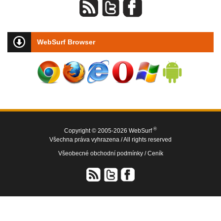
WebSurf Browser
®
Copyright © 2005-2026 WebSurf
Všechna práva vyhrazena / All rights reserved
Všeobecné obchodní podmínky /
Ceník