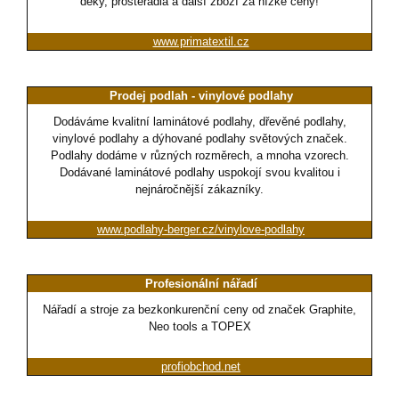
deky, prostěradla a další zboží za nízké ceny!
www.primatextil.cz
Prodej podlah - vinylové podlahy
Dodáváme kvalitní laminátové podlahy, dřevěné podlahy,
vinylové podlahy a dýhované podlahy světových značek.
Podlahy dodáme v různých rozměrech, a mnoha vzorech.
Dodávané laminátové podlahy uspokojí svou kvalitou i
nejnáročnější zákazníky.
www.podlahy-berger.cz/vinylove-podlahy
Profesionální nářadí
Nářadí a stroje za bezkonkurenční ceny od značek Graphite,
Neo tools a TOPEX
profiobchod.net