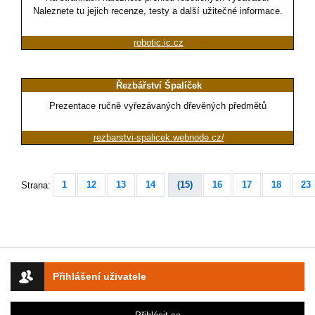
Naleznete tu jejich recenze, testy a další užitečné informace.
robotic.ic.cz
Řezbářství Špalíček
Prezentace ručně vyřezávaných dřevěných předmětů
rezbarstvi-spalicek.webnode.cz/
1
12
13
14
(15)
16
17
18
23
Strana:
Přihlášení uživatele