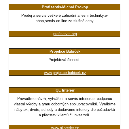
Profiservis-Michal Prokop
Prodej a servis veškeré zahradní a lesní techniky,e-
shop,servis on-line za slušné ceny
profiservis.org
Projekce Bábíček
Projektová činnost.
www.projekce-babicek.cz
QL Interier
Provádíme návrh, vytváření a servis interieru s podporou
vlastní výroby a týmu odborných spolupracovníků. Vyrábíme
nábytek, dveře, schody a dodáváme interiery dle požadavků
a představ klientů či investorů.
www.qlinterier.cz