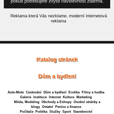
pokud potřebujete zvýšit návštěvnost zdarma.
á
Reklama která Vás nezklame, moderní internetová
reklama
Katalog stránek
Dům a bydlení
Auto-Moto
Cestování
Dům a bydlení
Erotika
Filmy a hudba
Galerie
Instituce
Internet
Kultura
Marketing
Móda, Modeling
Obchody a Eshopy
Osobní stránky a
blogy
Ostatní
Peníze a finance
Počítače
Politika
Služby
Sport
Stavebnictví