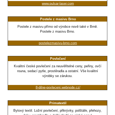
www.pulsar-laser.com
Postele z masivu Brno
Postele z masivu přímo od výrobce nově také v Brně.
Postele z masivu Brno.
postelezmasivu-brno.com
Povlečení
Kvalitní české povlečení za neuvěřitelné ceny, peřiny, ovčí
rouna, sedací pytle, prostěradla a ostatní. Vše kvalitní
výrobky se zárukou.
8-dilne-povleceni.webnode.cz/
Primatextil
Bytový textil. Ložní povlečení, přikrývky, polštáře, přehozy,