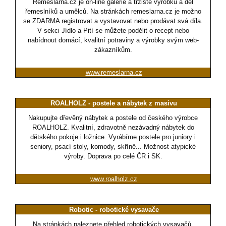
Remeslarna.cz je on-line galerie a tržiště výrobků a děl
řemeslníků a umělců. Na stránkách remeslarna.cz je možno
se ZDARMA registrovat a vystavovat nebo prodávat svá díla.
V sekci Jídlo a Pití se můžete podělit o recept nebo
nabídnout domácí, kvalitní potraviny a výrobky svým web-
zákazníkům.
www.remeslarna.cz
ROALHOLZ - postele a nábytek z masivu
Nakupujte dřevěný nábytek a postele od českého výrobce
ROALHOLZ. Kvalitní, zdravotně nezávadný nábytek do
dětského pokoje i ložnice. Vyrábíme postele pro juniory i
seniory, psací stoly, komody, skříně... Možnost atypické
výroby. Doprava po celé ČR i SK.
www.roalholz.cz
Robotic - robotické vysavače
Na stránkách naleznete přehled robotických vysavačů.