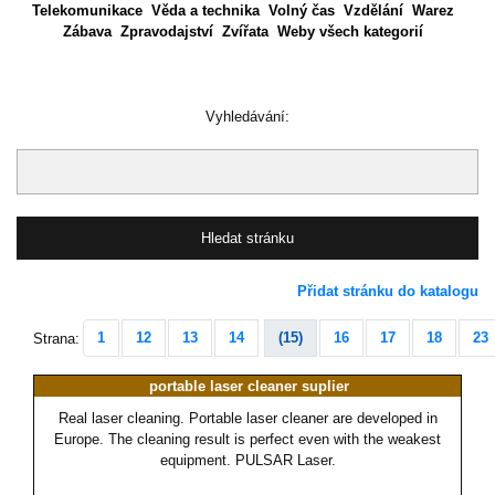
Telekomunikace
Věda a technika
Volný čas
Vzdělání
Warez
Zábava
Zpravodajství
Zvířata
Weby všech kategorií
Vyhledávání:
Přidat stránku do katalogu
1
12
13
14
(15)
16
17
18
23
Strana:
portable laser cleaner suplier
Real laser cleaning. Portable laser cleaner are developed in
Europe. The cleaning result is perfect even with the weakest
equipment. PULSAR Laser.