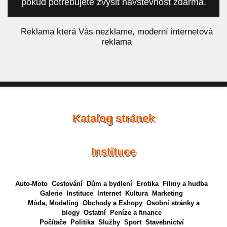
pokud potřebujete zvýšit návštěvnost zdarma.
á
Reklama která Vás nezklame, moderní internetová
reklama
Katalog stránek
Instituce
Auto-Moto
Cestování
Dům a bydlení
Erotika
Filmy a hudba
Galerie
Instituce
Internet
Kultura
Marketing
Móda, Modeling
Obchody a Eshopy
Osobní stránky a
blogy
Ostatní
Peníze a finance
Počítače
Politika
Služby
Sport
Stavebnictví