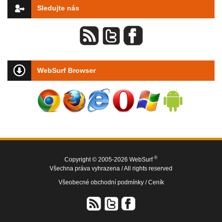
Sledujte nás
WebSurf Browser
®
Copyright © 2005-2026 WebSurf
Všechna práva vyhrazena / All rights reserved
Všeobecné obchodní podmínky /
Ceník