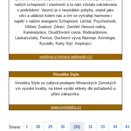
našich schopností i vlastností a ta nám zůstala zakódována
v podvědomí. Vesmír je v neustálém pohybu, stejně jako
věci a události kolem nás a tím se vytvářejí harmonie i
napětí s našimi energiemi.Schopnosti: Léčitel, Psychotronik,
Věštec Znalosti: Zdraví, Zemřelí členové rodiny,
Kariéra/práce, Osud/životní cesta, Rodina/domov,
Láska/vztahy, Peníze, Duchovní vývoj Nástroje: Astrologie,
Kyvadlo, Karty Styl: Inspirující
vestirna-u-tomase.webnode.cz/
VInotéka Style
Vinotéka Style se zabývá prodejem Moravských Zemských
vín vysoké kvality, na které vyrábí etikety dle požadavků a
přání zákazníka.
www.svinoteka.cz
1
28
29
30
(31)
32
33
34
43
Strana: