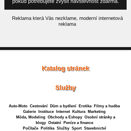
pokud potřebujete zvýšit návštěvnost zdarma.
á
Reklama která Vás nezklame, moderní internetová
reklama
Katalog stránek
Služby
Auto-Moto
Cestování
Dům a bydlení
Erotika
Filmy a hudba
Galerie
Instituce
Internet
Kultura
Marketing
Móda, Modeling
Obchody a Eshopy
Osobní stránky a
blogy
Ostatní
Peníze a finance
Počítače
Politika
Služby
Sport
Stavebnictví