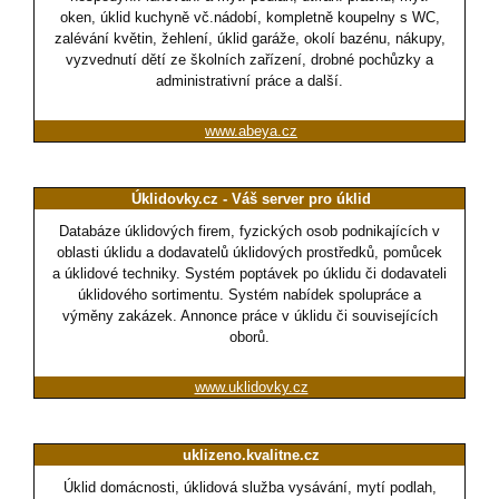
oken, úklid kuchyně vč.nádobí, kompletně koupelny s WC,
zalévání květin, žehlení, úklid garáže, okolí bazénu, nákupy,
vyzvednutí dětí ze školních zařízení, drobné pochůzky a
administrativní práce a další.
www.abeya.cz
Úklidovky.cz - Váš server pro úklid
Databáze úklidových firem, fyzických osob podnikajících v
oblasti úklidu a dodavatelů úklidových prostředků, pomůcek
a úklidové techniky. Systém poptávek po úklidu či dodavateli
úklidového sortimentu. Systém nabídek spolupráce a
výměny zakázek. Annonce práce v úklidu či souvisejících
oborů.
www.uklidovky.cz
uklizeno.kvalitne.cz
Úklid domácnosti, úklidová služba vysávání, mytí podlah,