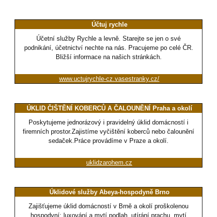
Účtuj rychle
Účetní služby Rychle a levně. Starejte se jen o své
podnikání, účetnictví nechte na nás. Pracujeme po celé ČR.
Bližší informace na našich stránkách.
www.uctujrychle-cz.vasestranky.cz/
ÚKLID ČIŠTĚNÍ KOBERCŮ A ČALOUNĚNÍ Praha a okolí
Poskytujeme jednorázový i pravidelný úklid domácností i
firemních prostor.Zajistíme vyčištění koberců nebo čalounění
sedaček.Práce provádíme v Praze a okolí.
uklidzarohem.cz
Úklidové služby Abeya-hospodyně Brno
Zajišťujeme úklid domácností v Brně a okolí proškolenou
hospodyní: luxování a mytí podlah, utírání prachu, mytí