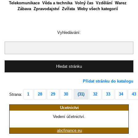
Telekomunikace
Věda a technika
Volný čas
Vzdělání
Warez
Zábava
Zpravodajství
Zvířata
Weby všech kategorií
Vyhledávání:
Přidat stránku do katalogu
1
28
29
30
(31)
32
33
34
43
Strana:
Ucetnictvi
Vedení účetnictví.
abcfinance.eu