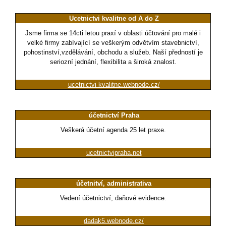
Ucetnictvi kvalitne od A do Z
Jsme firma se 14cti letou praxí v oblasti účtování pro malé i
velké firmy zabívající se veškerým odvětvím stavebnictví,
pohostinství,vzdělávání, obchodu a služeb. Naší předností je
seriozní jednání, flexibilita a široká znalost.
ucetnictvi-kvalitne.webnode.cz/
účetnictví Praha
Veškerá účetní agenda 25 let praxe.
ucetnictvipraha.net
účetnitví, administrativa
Vedení účetnictví, daňové evidence.
dadak5.webnode.cz/