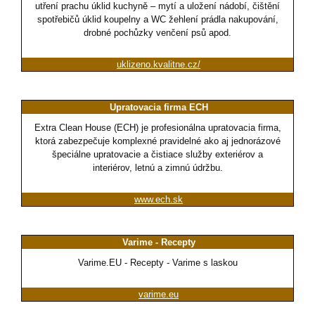
utření prachu úklid kuchyně – mytí a uložení nádobí, čištění
spotřebičů úklid koupelny a WC žehlení prádla nakupování,
drobné pochůzky venčení psů apod.
uklizeno.kvalitne.cz/
Upratovacia firma ECH
Extra Clean House (ECH) je profesionálna upratovacia firma,
ktorá zabezpečuje komplexné pravidelné ako aj jednorázové
špeciálne upratovacie a čistiace služby exteriérov a
interiérov, letnú a zimnú údržbu.
www.ech.sk
Varime - Recepty
Varime.EU - Recepty - Varime s laskou
varime.eu