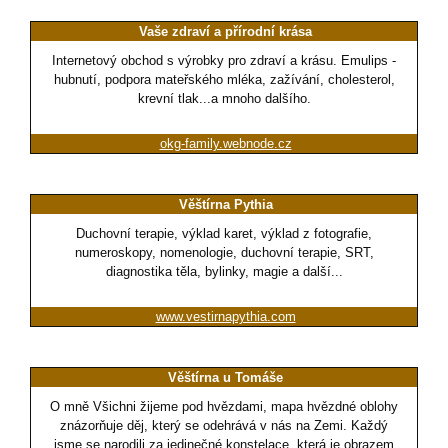
Vaše zdraví a přírodní krása
Internetový obchod s výrobky pro zdraví a krásu. Emulips -
hubnutí, podpora mateřského mléka, zažívání, cholesterol,
krevní tlak...a mnoho dalšího.
okg-family.webnode.cz
Věštírna Pythia
Duchovní terapie, výklad karet, výklad z fotografie,
numeroskopy, nomenologie, duchovní terapie, SRT,
diagnostika těla, bylinky, magie a další...
www.vestirnapythia.com
Věštírna u Tomáše
O mně Všichni žijeme pod hvězdami, mapa hvězdné oblohy
znázorňuje děj, který se odehrává v nás na Zemi. Každý
jsme se narodili za jedinečné konstelace, která je obrazem