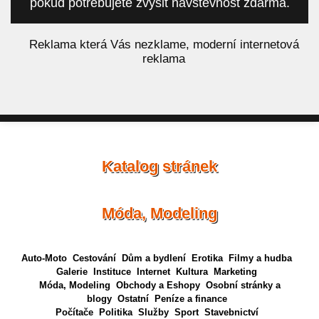
pokud potřebujete zvýšit návštěvnost zdarma.
á
Reklama která Vás nezklame, moderní internetová
reklama
Katalog stránek
Móda, Modeling
Auto-Moto
Cestování
Dům a bydlení
Erotika
Filmy a hudba
Galerie
Instituce
Internet
Kultura
Marketing
Móda, Modeling
Obchody a Eshopy
Osobní stránky a
blogy
Ostatní
Peníze a finance
Počítače
Politika
Služby
Sport
Stavebnictví