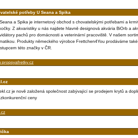
vatelské potřeby U Seana a Spika
Seana a Spika je internetový obchod s chovatelskými potřebami a krmi
kočky. Z akvaristiky u nás najdete hlavně designová akvária BiOrb a ak
kvidátory pachů pro domácnosti a veterinární pracoviště. V našem sorti
matikou. Produkty německého výrobce Frettchen4You prodáváme také
stupcem této značky v ČR.
.propsyafretky.cz
l.cz
ekl.cz je nově založená společnost zabývající se prodejem krytů a dopl
zkonkurenční ceny
.cz
rička