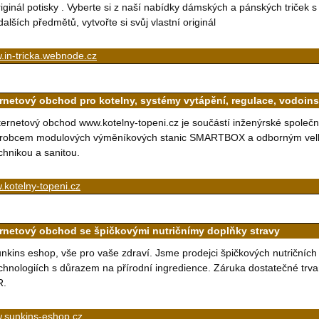
iginál potisky . Vyberte si z naší nabídky dámských a pánských triček
dalších předmětů, vytvořte si svůj vlastní originál
.in-tricka.webnode.cz
ernetový obchod pro kotelny, systémy vytápění, regulace, vodoins
ternetový obchod www.kotelny-topeni.cz je součástí inženýrské společno
robcem modulových výměníkových stanic SMARTBOX a odborným velk
chnikou a sanitou.
kotelny-topeni.cz
ernetový obchod se špičkovými nutričnímy doplňky stravy
nkins eshop, vše pro vaše zdraví. Jsme prodejci špičkových nutričníc
chnologiích s důrazem na přírodní ingredience. Záruka dostatečné trva
R.
.sunkins-eshop.cz