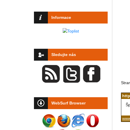
Informace
Sledujte nás
Stra
htt
WebSurf Browser
Šp
www.