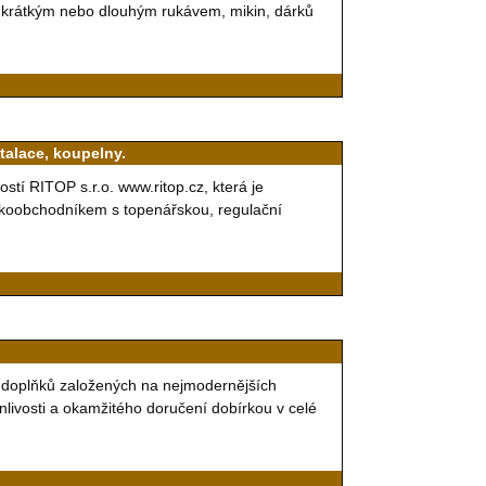
 s krátkým nebo dlouhým rukávem, mikin, dárků
talace, koupelny.
stí RITOP s.r.o. www.ritop.cz, která je
oobchodníkem s topenářskou, regulační
h doplňků založených na nejmodernějších
nlivosti a okamžitého doručení dobírkou v celé