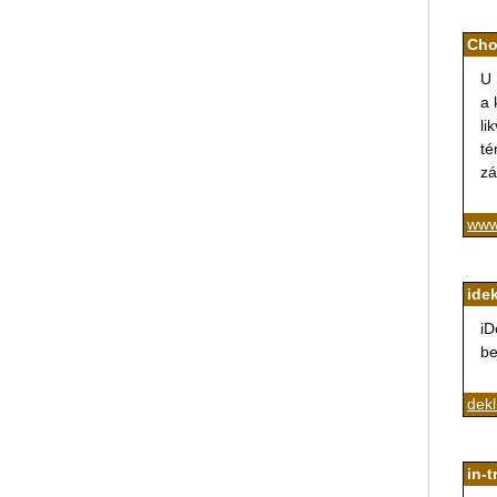
Cho
U 
a 
li
té
zá
www
idek
iD
be
dekl
in-t