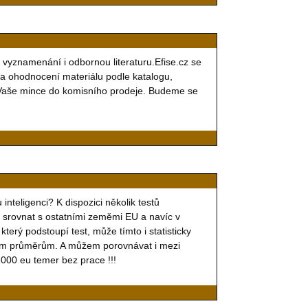
 vyznamenání i odbornou literaturu.Efise.cz se
 a ohodnocení materiálu podle katalogu,
 Vaše mince do komisního prodeje. Budeme se
inteligenci? K dispozici několik testů
 srovnat s ostatními zeměmi EU a navíc v
který podstoupí test, může tímto i statisticky
dním průměrům. A můžem porovnávat i mezi
 1000 eu temer bez prace !!!