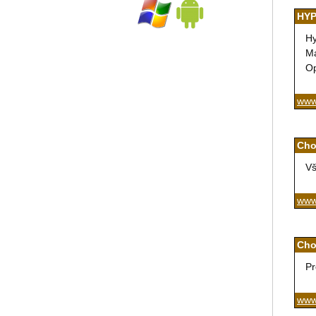
HYP
Hy
Ma
Op
www
Cho
Vš
www
Cho
Pr
www