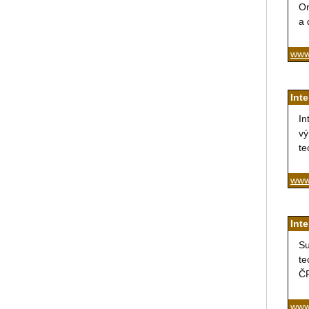
Or
a 
www
Int
In
vý
te
www.
Int
Su
te
Č
www