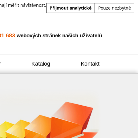
ají měřit návštěvnost.
Přijmout analytické
Pouze nezbytné
81 683
webových stránek našich uživatelů
y
Katalog
Kontakt
Zvýšení
Reklam