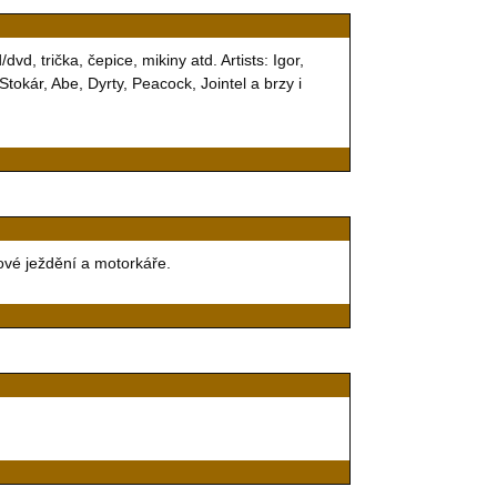
 trička, čepice, mikiny atd. Artists: Igor,
okár, Abe, Dyrty, Peacock, Jointel a brzy i
ové ježdění a motorkáře.
.