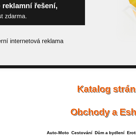
 reklamní řešení,
st zdarma.
ní internetová reklama
Katalog strá
Obchody a Es
Auto-Moto
Cestování
Dům a bydlení
Erot