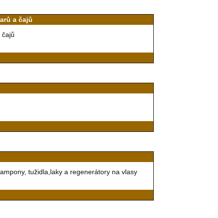
varů a čajů
 čajů
šampony, tužidla,laky a regenerátory na vlasy