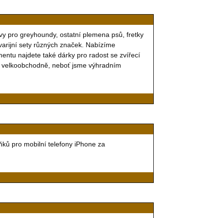
vy pro greyhoundy, ostatní plemena psů, fretky
varijní sety různých značek. Nabízíme
mentu najdete také dárky pro radost se zvířecí
 velkoobchodně, neboť jsme výhradním
ňků pro mobilní telefony iPhone za