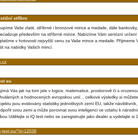
stiční stříbro
upíme Vaše zlaté, stříbrné i bronzové mince a medaile, dále bankovky,
ecializuje především na stříbrné mince. Nabízíme Vám seriózní určení
platíme v hotovosti nejvyšší cenu za Vaše mince a medaile. Přijmeme
šit na nabídky Vašich mincí.
e.cz
est eu
jímá Vás jak na tom jste v logice, matematice, prostorově či s vrozenou 
hválených a hodnocených evropskou unií... celkové výsledky si můžete
ojektu jsou evidovány statistiky jednotlivých zemí EU, takže návštěvník, 
dpořit svou zemi a může porovnat svou inteligenci ve vztahu k náro
bou Udělejte si IQ test nebo se zaregistrujte jako dealer a vydelajte si
q-test.eu/?d=12038