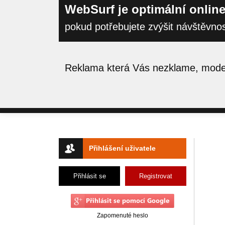
WebSurf je optimální online
pokud potřebujete zvýšit návštěvno
Reklama která Vás nezklame, moder
Přihlášení uživatele
Přihlásit se
Registrovat
Zapomenuté heslo