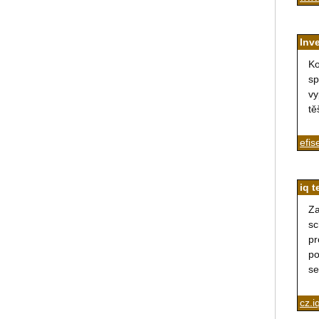
Inve
Ko
sp
vy
tě
efis
iq t
Za
sc
pr
po
se
cz.i