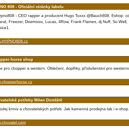
NO 808 - Oficiální stránky labelu
pno808 - CEO rapper a producent Hugo Toxxx @Bauch808. Eshop: cd/dvd,
rat, Freezer, Doemixxx, Lucas, 4Row, Frank Flames, dj Nuff, So Well, St
ice1.
.HYPNO808.cz
pper-horse shop
e pro chopper a western. Oblečení, doplňky, příslušenství pro western
.chopperhorse.cz
vatelské potřeby Milan Domlátil
odej krmiv a chovatelských potřeb. Jak kamenná prodejna tak i e-shop
.chovatel.com