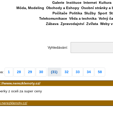
Galerie
Instituce
Internet
Kultura
Móda, Modeling
Obchody a Eshopy
Osobní stránky a 
Počítače
Politika
Služby
Sport
St
Telekomunikace
Věda a technika
Volný č
Zábava
Zpravodajství
Zvířata
Weby vš
Vyhledávání:
na:
1
28
29
30
(31)
32
33
34
58
p://www.nerezklenoty.cz/
erky z oceli za super ceny
nerezklenoty.cz/