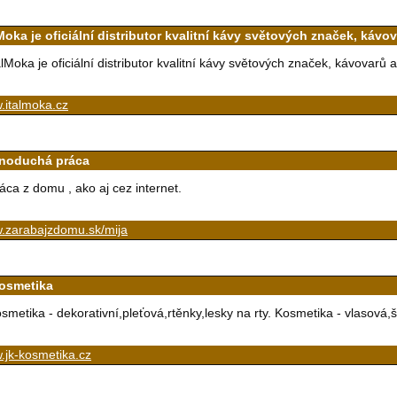
Moka je oficiální distributor kvalitní kávy světových značek, kávo
alMoka je oficiální distributor kvalitní kávy světových značek, kávovarů a
.italmoka.cz
noduchá práca
áca z domu , ako aj cez internet.
.zarabajzdomu.sk/mija
kosmetika
smetika - dekorativní,pleťová,rtěnky,lesky na rty. Kosmetika - vlasová,
.jk-kosmetika.cz