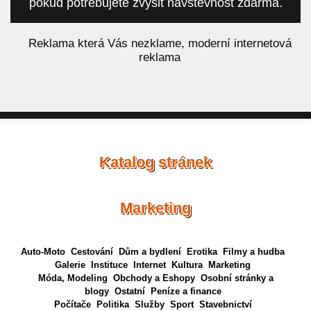
pokud potřebujete zvýšit návštěvnost zdarma.
á
Reklama která Vás nezklame, moderní internetová
reklama
Katalog stránek
Marketing
Auto-Moto
Cestování
Dům a bydlení
Erotika
Filmy a hudba
Galerie
Instituce
Internet
Kultura
Marketing
Móda, Modeling
Obchody a Eshopy
Osobní stránky a
blogy
Ostatní
Peníze a finance
Počítače
Politika
Služby
Sport
Stavebnictví