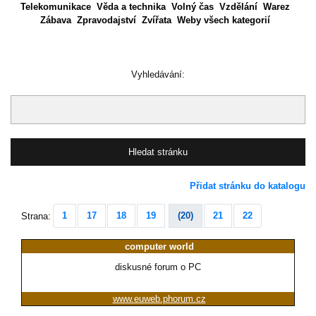
Telekomunikace
Věda a technika
Volný čas
Vzdělání
Warez
Zábava
Zpravodajství
Zvířata
Weby všech kategorií
Vyhledávání:
Přidat stránku do katalogu
1
17
18
19
(20)
21
22
Strana:
computer world
diskusné forum o PC
www.euweb.phorum.cz