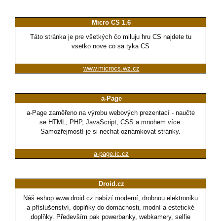
Micro CS 1.6
Táto stránka je pre všetkých čo miluju hru CS najdete tu
vsetko nove co sa tyka CS
www.microcs.wz.cz
a-Page
a-Page zaměřeno na výrobu webových prezentací - naučte
se HTML, PHP, JavaScript, CSS a mnohem více.
Samozřejmostí je si nechat oznámkovat stránky.
a-page.ic.cz
Droid.cz
Náš eshop www.droid.cz nabízí moderní, drobnou elektroniku
a příslušenství, doplňky do domácnosti, modní a estetické
doplňky. Především pak powerbanky, webkamery, selfie