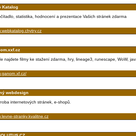
 Katalog
čítadlo, statistika, hodnocení a prezentace Vašich stránek zdarma
.webkatalog.chytry.cz
om.xxf.cz
e najdete filmy ke stažení zdarma, hry, lineage3, runescape, WoW, java
.ganom.xf.cz/
ný webdesign
roba internetových stránek, e-shopů.
levne-stranky.kvalitne.cz
SOLUTUS.CZ