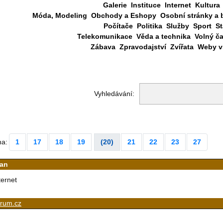
Galerie
Instituce
Internet
Kultura
Móda, Modeling
Obchody a Eshopy
Osobní stránky a 
Počítače
Politika
Služby
Sport
St
Telekomunikace
Věda a technika
Volný č
Zábava
Zpravodajství
Zvířata
Weby vš
Vyhledávání:
na:
1
17
18
19
(20)
21
22
23
27
an
ternet
trum.cz