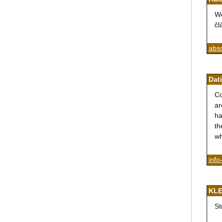
We
čl
abso
Dat
Co
ar
ha
th
wh
info
KL
St