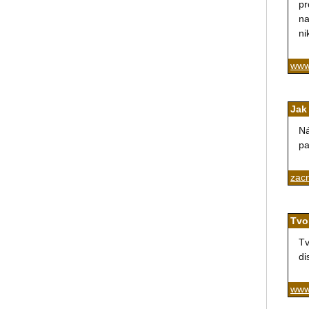
pr
na
ni
www
Jak
Ná
pa
zac
Tvo
Tv
di
www