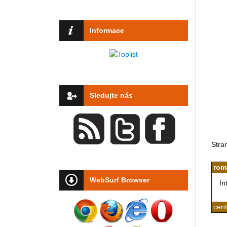
Informace
Sledujte nás
Stra
rom
WebSurf Browser
In
cen