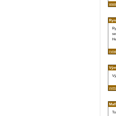
www
Ryn
Ry
se
He
ryn
Vým
Vý
vyme
Maf
To