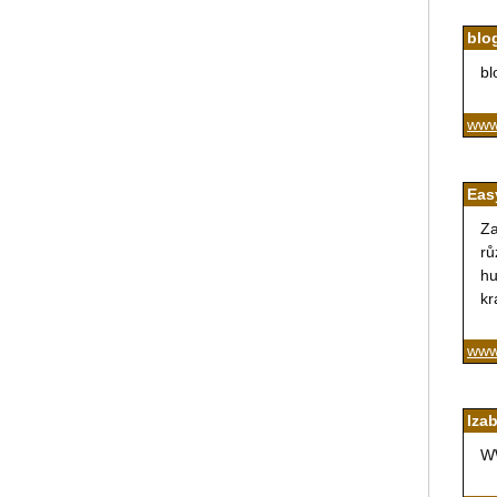
blo
bl
www
Eas
Za
rů
hu
kr
www
Iza
W