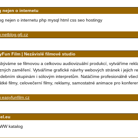
g nejen o internetu
og nejen o internetu php mysql html css seo hostingy
.netblog.g6.cz
yFun Film | Nezávislé filmové studio
býváme se filmovou a celkovou audiovizuální produkcí, vytváříme rekl
zných zaměření. Vytváříme grafické návrhy webových stránek i jejich r
debním skupinám i sólovým interpretům. Natáčíme profesionálně všec
átké filmy, celovečerní filmy, reklamy, samostatné animace pro konferen
.easyfunfilm.cz
bel.eu
WW katalog