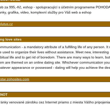
b za 995,-Kč, eshop - spolupracující s účetním programeme POHODA
ánky, grafika, video, komplexní služby pro Váš web a eshop
lutus.cz
ing love sites
mmunication - a mandatory attribute of a fulfilling life of any person. I
e used to organize their lives without assistance. Meet new, interesting
bitual life and to get rid of boredom. There are many ways to learn, but 
em are themed on an online dating site. Whichever communication you a
atever appearance or possessed - dating will help you achieve the desi
-star.zohosites.com
ENOT
ránky venované zárobku cez Internet priamo z miesta Vášho pripojenia