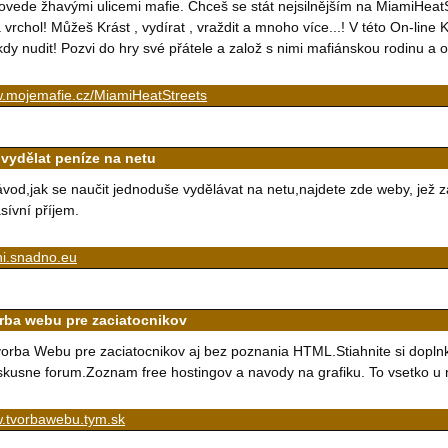
ovede žhavými ulicemi mafie. Chceš se stát nejsilnějším na MiamiHeatSt
 vrchol! Můžeš Krást , vydírat , vraždit a mnoho více...! V této On-li
kdy nudit! Pozvi do hry své přátele a založ s nimi mafiánskou rodinu a o
.mojemafie.cz/MiamiHeatStreets
 vydělat peníze na netu
vod,jak se naučit jednoduše vydělávat na netu,najdete zde weby, jež za
sívní příjem.
ni.snadno.eu
rba webu pre zaciatocnikov
orba Webu pre zaciatocnikov aj bez poznania HTML.Stiahnite si doplnk
skusne forum.Zoznam free hostingov a navody na grafiku. To vsetko u 
.tvorbawebu.tym.sk