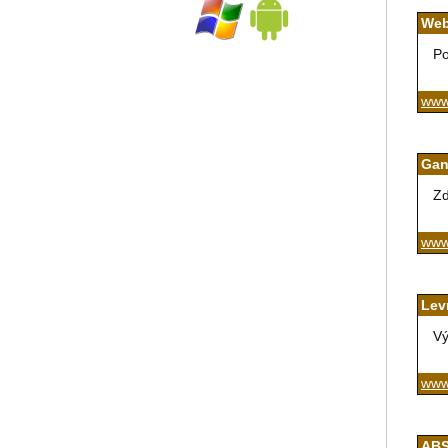
Web
Po
www
Gan
Zd
www
Lev
Vý
www.
AB