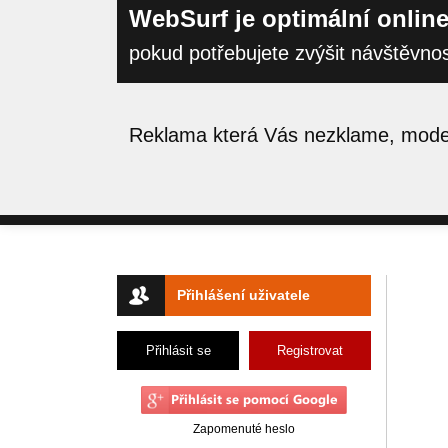
WebSurf je optimální online
pokud potřebujete zvýšit návštěvno
Reklama která Vás nezklame, moder
Přihlášení uživatele
Přihlásit se
Registrovat
Zapomenuté heslo