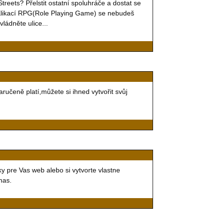
reets? Přelstit ostatní spoluhráče a dostat se
ne Klikací RPG(Role Playing Game) se nebudeš
vládněte ulice...
ručeně platí,můžete si ihned vytvořit svůj
y pre Vas web alebo si vytvorte vlastne
nas.