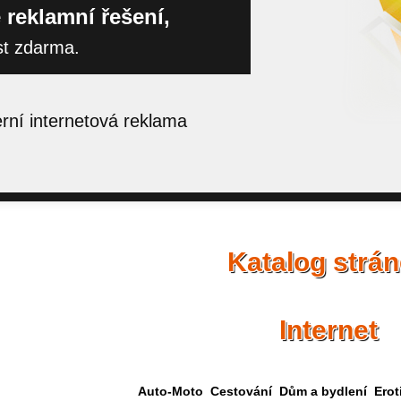
 reklamní řešení,
st zdarma.
ní internetová reklama
Katalog strá
Internet
Auto-Moto
Cestování
Dům a bydlení
Erot