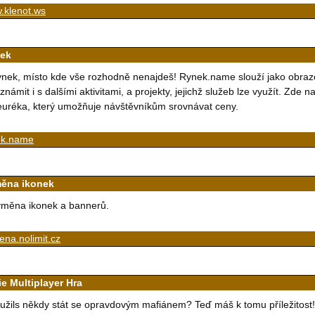
.klenot.ws
ek
nek, místo kde vše rozhodně nenajdeš! Rynek.name slouží jako obrazo
známit i s dalšími aktivitami, a projekty, jejichž služeb lze využít. Zd
uréka, který umožňuje návštěvníkům srovnávat ceny.
ek.name
ěna ikonek
měna ikonek a bannerů.
na.nolimit.cz
ie Multiplayer Hra
užils někdy stát se opravdovým mafiánem? Teď máš k tomu příležitost