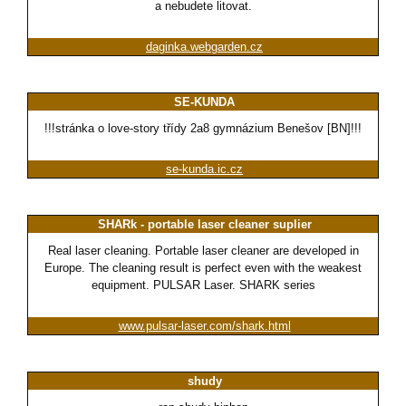
a nebudete litovat.
daginka.webgarden.cz
SE-KUNDA
!!!stránka o love-story třídy 2a8 gymnázium Benešov [BN]!!!
se-kunda.ic.cz
SHARk - portable laser cleaner suplier
Real laser cleaning. Portable laser cleaner are developed in
Europe. The cleaning result is perfect even with the weakest
equipment. PULSAR Laser. SHARK series
www.pulsar-laser.com/shark.html
shudy