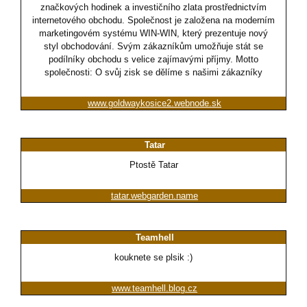
značkových hodinek a investičního zlata prostřednictvím
internetového obchodu. Společnost je založena na moderním
marketingovém systému WIN-WIN, který prezentuje nový
styl obchodování. Svým zákazníkům umožňuje stát se
podílníky obchodu s velice zajímavými příjmy. Motto
společnosti: O svůj zisk se dělíme s našimi zákazníky
www.goldwaykosice2.webnode.sk
Tatar
Ptostě Tatar
tatar.webgarden.name
Teamhell
kouknete se plsik :)
www.teamhell.blog.cz