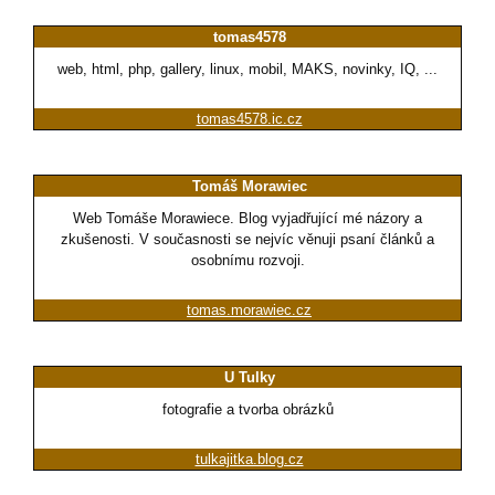
tomas4578
web, html, php, gallery, linux, mobil, MAKS, novinky, IQ, ...
tomas4578.ic.cz
Tomáš Morawiec
Web Tomáše Morawiece. Blog vyjadřující mé názory a
zkušenosti. V současnosti se nejvíc věnuji psaní článků a
osobnímu rozvoji.
tomas.morawiec.cz
U Tulky
fotografie a tvorba obrázků
tulkajitka.blog.cz