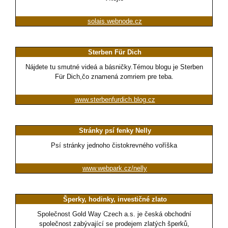
solais.webnode.cz
Sterben Für Dich
Nájdete tu smutné videá a básničky.Témou blogu je Sterben
Für Dich,čo znamená zomriem pre teba.
www.sterbenfurdich.blog.cz
Stránky psí fenky Nelly
Psí stránky jednoho čistokrevného voříška
www.webpark.cz/nelly
Šperky, hodinky, investičné zlato
Společnost Gold Way Czech a.s. je česká obchodní
společnost zabývající se prodejem zlatých šperků,