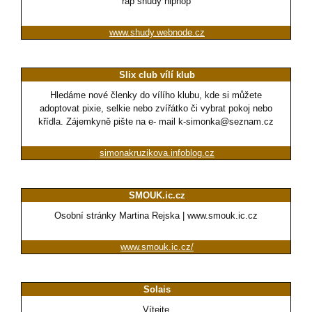
rap shudy hiphop
www.shudy.webnode.cz
Slix club vílí klub
Hledáme nové členky do vílího klubu, kde si můžete
adoptovat pixie, selkie nebo zvířátko či vybrat pokoj nebo
křídla. Zájemkyně pište na e- mail k-simonka@seznam.cz
simonakruzikova.infoblog.cz
SMOUK.ic.cz
Osobní stránky Martina Rejska | www.smouk.ic.cz
www.smouk.ic.cz/
Solais
Vítejte