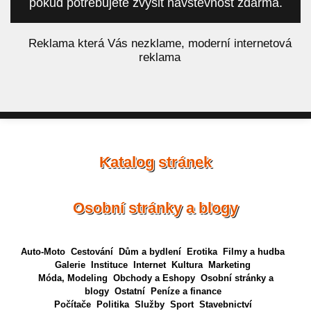
pokud potřebujete zvýšit návštěvnost zdarma.
á
Reklama která Vás nezklame, moderní internetová
reklama
Katalog stránek
Osobní stránky a blogy
Auto-Moto
Cestování
Dům a bydlení
Erotika
Filmy a hudba
Galerie
Instituce
Internet
Kultura
Marketing
Móda, Modeling
Obchody a Eshopy
Osobní stránky a
blogy
Ostatní
Peníze a finance
Počítače
Politika
Služby
Sport
Stavebnictví