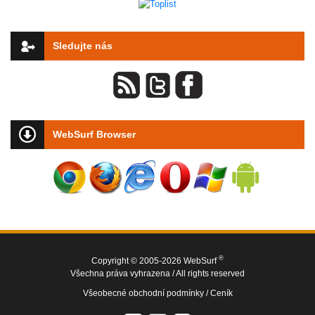
Sledujte nás
WebSurf Browser
®
Copyright © 2005-2026 WebSurf
Všechna práva vyhrazena / All rights reserved
Všeobecné obchodní podmínky /
Ceník