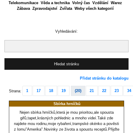
Telekomunikace
Věda a technika
Volný čas
Vzdělání
Warez
Zábava
Zpravodajství
Zvířata
Weby všech kategorií
Vyhledávání:
Přidat stránku do katalogu
1
17
18
19
(20)
21
22
23
34
Strana:
Sbírka hrníčků
Nejen sbírka hrníčků,která je mou prioritou,ale spousta
gifů,tapet,krásných pohlednic a mnoho videí.Také zde
najdete mou rodinu,moje rybaření,trampské okénko a pověsti
z lomu"Amerika".Novinky ze života a spoustu receptů.Přijďte