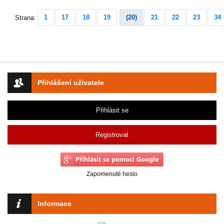
1
17
18
19
(20)
21
22
23
34
Strana:
Přihlášení uživatele
Přihlásit se
Registrovat
Zapomenuté heslo
Informace