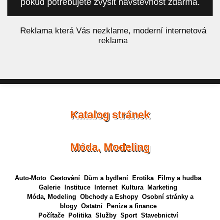
pokud potřebujete zvýšit návštěvnost zdarma.
á
Reklama která Vás nezklame, moderní internetová
reklama
Katalog stránek
Móda, Modeling
Auto-Moto
Cestování
Dům a bydlení
Erotika
Filmy a hudba
Galerie
Instituce
Internet
Kultura
Marketing
Móda, Modeling
Obchody a Eshopy
Osobní stránky a
blogy
Ostatní
Peníze a finance
Počítače
Politika
Služby
Sport
Stavebnictví