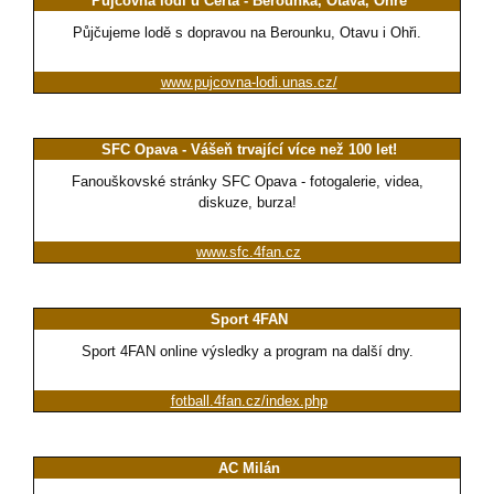
Půjčovna lodí u Čerta - Berounka, Otava, Ohře
Půjčujeme lodě s dopravou na Berounku, Otavu i Ohři.
www.pujcovna-lodi.unas.cz/
SFC Opava - Vášeň trvající více než 100 let!
Fanouškovské stránky SFC Opava - fotogalerie, videa,
diskuze, burza!
www.sfc.4fan.cz
Sport 4FAN
Sport 4FAN online výsledky a program na další dny.
fotball.4fan.cz/index.php
AC Milán