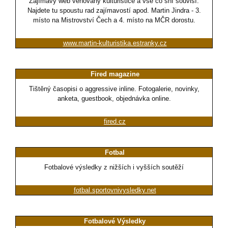
Zajímavý web věnovaný kulturistice a vše co sní souvisí.
Najdete tu spoustu rad zajímavostí apod. Martin Jindra - 3.
místo na Mistrovství Čech a 4. místo na MČR dorostu.
www.martin-kulturistika.estranky.cz
Fired magazine
Tištěný časopisi o aggressive inline. Fotogalerie, novinky,
anketa, guestbook, objednávka online.
fired.cz
Fotbal
Fotbalové výsledky z nižších i vyšších soutěží
fotbal.sportovnivysledky.net
Fotbalové Výsledky