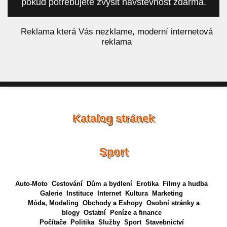
pokud potřebujete zvýšit návštěvnost zdarma.
á
Reklama která Vás nezklame, moderní internetová
reklama
Katalog stránek
Sport
Auto-Moto
Cestování
Dům a bydlení
Erotika
Filmy a hudba
Galerie
Instituce
Internet
Kultura
Marketing
Móda, Modeling
Obchody a Eshopy
Osobní stránky a
blogy
Ostatní
Peníze a finance
Počítače
Politika
Služby
Sport
Stavebnictví