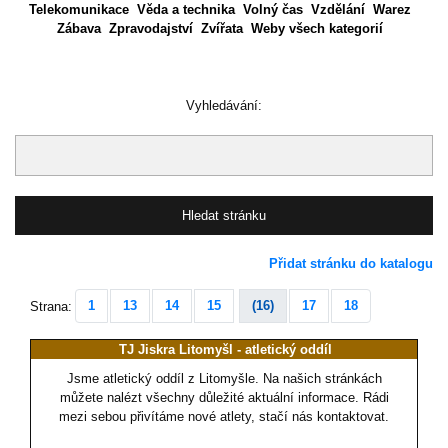
Telekomunikace
Věda a technika
Volný čas
Vzdělání
Warez
Zábava
Zpravodajství
Zvířata
Weby všech kategorií
Vyhledávání:
Přidat stránku do katalogu
1
13
14
15
(16)
17
18
Strana:
TJ Jiskra Litomyšl - atletický oddíl
Jsme atletický oddíl z Litomyšle. Na našich stránkách
můžete nalézt všechny důležité aktuální informace. Rádi
mezi sebou přivítáme nové atlety, stačí nás kontaktovat.