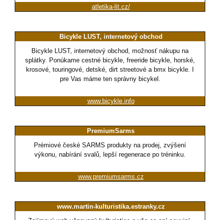
atletika-lit.cz/
Bicykle LUST, internetový obchod
Bicykle LUST, internetový obchod, možnosť nákupu na
splátky. Ponúkame cestné bicykle, freeride bicykle, horské,
krosové, touringové, detské, dirt streetové a bmx bicykle. I
pre Vas máme ten správny bicykel.
www.bicykle.info
PremiumSarms
Prémiové české SARMS produkty na prodej, zvýšení
výkonu, nabírání svalů, lepší regenerace po tréninku.
www.premiumsarms.cz
www.martin-kulturistika.estranky.cz