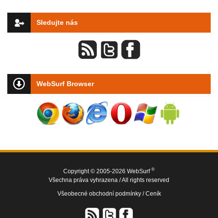
Sledujte nás
WebSurf Browser
®
Copyright © 2005-2026 WebSurf
Všechna práva vyhrazena / All rights reserved
Všeobecné obchodní podmínky /
Ceník