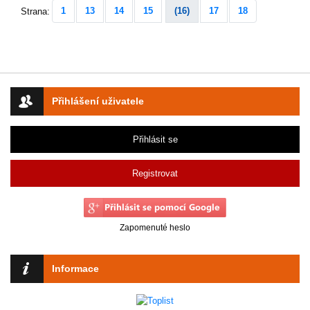
1
13
14
15
(16)
17
18
Strana:
Přihlášení uživatele
Přihlásit se
Registrovat
Zapomenuté heslo
Informace