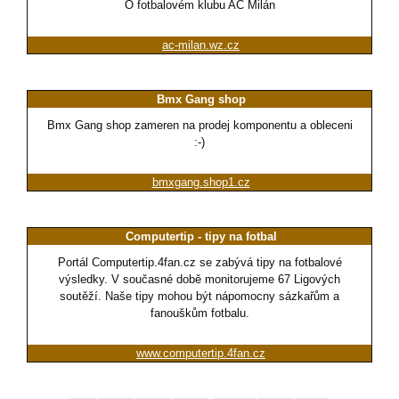
O fotbalovém klubu AC Milán
ac-milan.wz.cz
Bmx Gang shop
Bmx Gang shop zameren na prodej komponentu a obleceni
:-)
bmxgang.shop1.cz
Computertip - tipy na fotbal
Portál Computertip.4fan.cz se zabývá tipy na fotbalové
výsledky. V současné době monitorujeme 67 Ligových
soutěží. Naše tipy mohou být nápomocny sázkařům a
fanouškům fotbalu.
www.computertip.4fan.cz