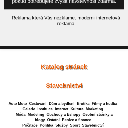
pokud potřebujete zvýšit návštěvnost zdarma.
á
Reklama která Vás nezklame, moderní internetová
reklama
Katalog stránek
Stavebnictví
Auto-Moto
Cestování
Dům a bydlení
Erotika
Filmy a hudba
Galerie
Instituce
Internet
Kultura
Marketing
Móda, Modeling
Obchody a Eshopy
Osobní stránky a
blogy
Ostatní
Peníze a finance
Počítače
Politika
Služby
Sport
Stavebnictví