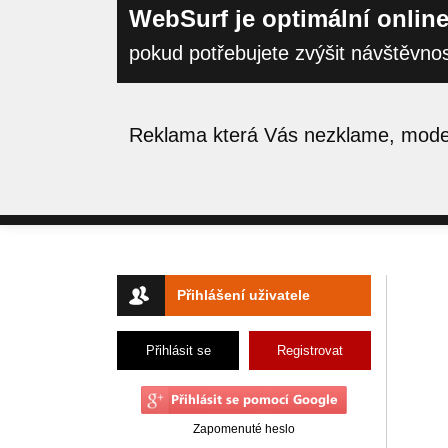
WebSurf je optimální online
pokud potřebujete zvýšit návštěvno
Reklama která Vás nezklame, moder
Přihlášení uživatele
Přihlásit se
Registrovat
Zapomenuté heslo