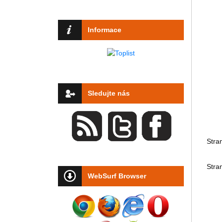
Informace
Sledujte nás
Stra
Stra
WebSurf Browser