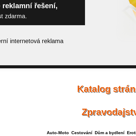
 reklamní řešení,
st zdarma.
ní internetová reklama
Katalog strá
Zpravodajst
Auto-Moto
Cestování
Dům a bydlení
Erot