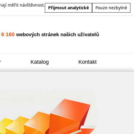
ají měřit návštěvnost.
Přijmout analytické
Pouze nezbytné
6 160
o
webových stránek našich uživatelů
y
Katalog
Kontakt
Zvýšení
Reklam