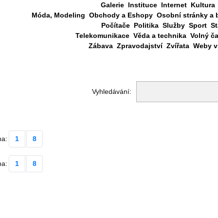
Galerie
Instituce
Internet
Kultura
Móda, Modeling
Obchody a Eshopy
Osobní stránky a 
Počítače
Politika
Služby
Sport
St
Telekomunikace
Věda a technika
Volný č
Zábava
Zpravodajství
Zvířata
Weby vš
Vyhledávání:
na:
1
8
na:
1
8