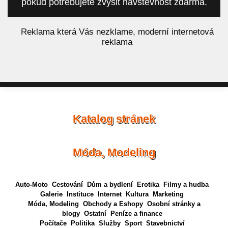
pokud potřebujete zvýšit návštěvnost zdarma.
á
Reklama která Vás nezklame, moderní internetová
reklama
Katalog stránek
Móda, Modeling
Auto-Moto
Cestování
Dům a bydlení
Erotika
Filmy a hudba
Galerie
Instituce
Internet
Kultura
Marketing
Móda, Modeling
Obchody a Eshopy
Osobní stránky a
blogy
Ostatní
Peníze a finance
Počítače
Politika
Služby
Sport
Stavebnictví