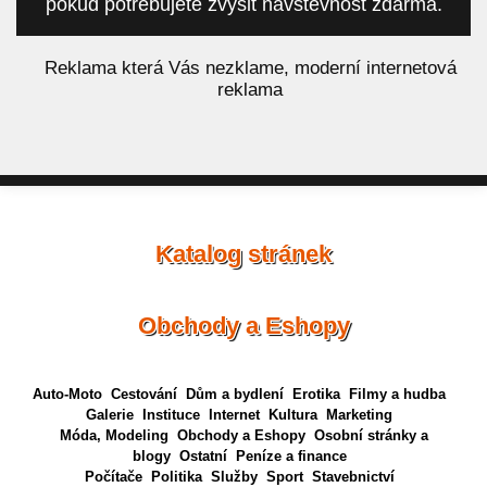
pokud potřebujete zvýšit návštěvnost zdarma.
á
Reklama která Vás nezklame, moderní internetová
reklama
Katalog stránek
Obchody a Eshopy
Auto-Moto
Cestování
Dům a bydlení
Erotika
Filmy a hudba
Galerie
Instituce
Internet
Kultura
Marketing
Móda, Modeling
Obchody a Eshopy
Osobní stránky a
blogy
Ostatní
Peníze a finance
Počítače
Politika
Služby
Sport
Stavebnictví