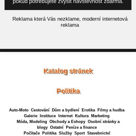
pokud potřebujete zvýšit návštěvnost zdarma.
á
Reklama která Vás nezklame, moderní internetová
reklama
Katalog stránek
Politika
Auto-Moto
Cestování
Dům a bydlení
Erotika
Filmy a hudba
Galerie
Instituce
Internet
Kultura
Marketing
Móda, Modeling
Obchody a Eshopy
Osobní stránky a
blogy
Ostatní
Peníze a finance
Počítače
Politika
Služby
Sport
Stavebnictví