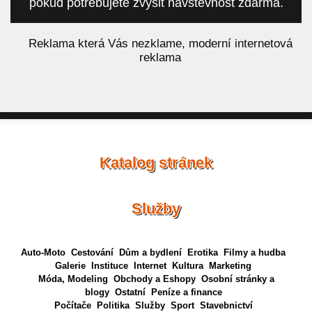
pokud potřebujete zvýšit návštěvnost zdarma.
á
Reklama která Vás nezklame, moderní internetová
reklama
Katalog stránek
Služby
Auto-Moto
Cestování
Dům a bydlení
Erotika
Filmy a hudba
Galerie
Instituce
Internet
Kultura
Marketing
Móda, Modeling
Obchody a Eshopy
Osobní stránky a
blogy
Ostatní
Peníze a finance
Počítače
Politika
Služby
Sport
Stavebnictví