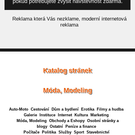
pokud potřebujete zvýšit návštěvnost zdarma.
á
Reklama která Vás nezklame, moderní internetová
reklama
Katalog stránek
Móda, Modeling
Auto-Moto
Cestování
Dům a bydlení
Erotika
Filmy a hudba
Galerie
Instituce
Internet
Kultura
Marketing
Móda, Modeling
Obchody a Eshopy
Osobní stránky a
blogy
Ostatní
Peníze a finance
Počítače
Politika
Služby
Sport
Stavebnictví