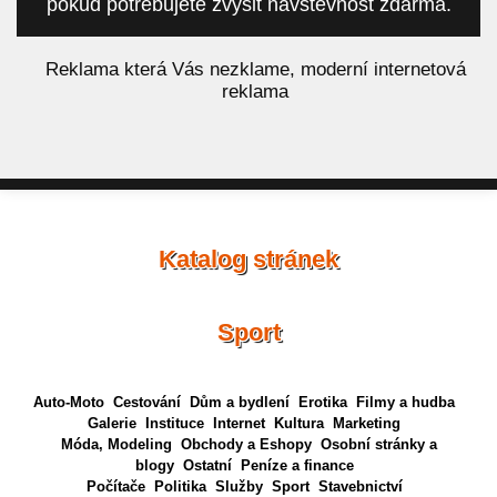
pokud potřebujete zvýšit návštěvnost zdarma.
á
Reklama která Vás nezklame, moderní internetová
reklama
Katalog stránek
Sport
Auto-Moto
Cestování
Dům a bydlení
Erotika
Filmy a hudba
Galerie
Instituce
Internet
Kultura
Marketing
Móda, Modeling
Obchody a Eshopy
Osobní stránky a
blogy
Ostatní
Peníze a finance
Počítače
Politika
Služby
Sport
Stavebnictví