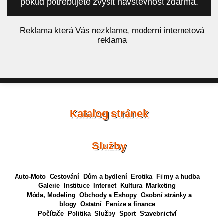
pokud potřebujete zvýšit návštěvnost zdarma.
á
Reklama která Vás nezklame, moderní internetová
reklama
Katalog stránek
Služby
Auto-Moto
Cestování
Dům a bydlení
Erotika
Filmy a hudba
Galerie
Instituce
Internet
Kultura
Marketing
Móda, Modeling
Obchody a Eshopy
Osobní stránky a
blogy
Ostatní
Peníze a finance
Počítače
Politika
Služby
Sport
Stavebnictví