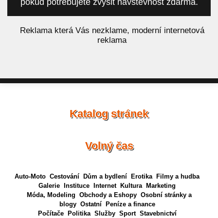
pokud potřebujete zvýšit návštěvnost zdarma.
á
Reklama která Vás nezklame, moderní internetová
reklama
Katalog stránek
Volný čas
Auto-Moto
Cestování
Dům a bydlení
Erotika
Filmy a hudba
Galerie
Instituce
Internet
Kultura
Marketing
Móda, Modeling
Obchody a Eshopy
Osobní stránky a
blogy
Ostatní
Peníze a finance
Počítače
Politika
Služby
Sport
Stavebnictví