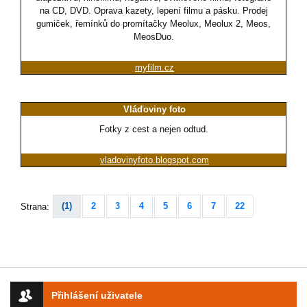
na CD, DVD. Oprava kazety, lepení filmu a pásku. Prodej
gumiček, řemínků do promítačky Meolux, Meolux 2, Meos,
MeosDuo.
myfilm.cz
Vláďoviny foto
Fotky z cest a nejen odtud.
vladovinyfoto.blogspot.com
(1)
2
3
4
5
6
7
22
Strana:
Přihlášení uživatele