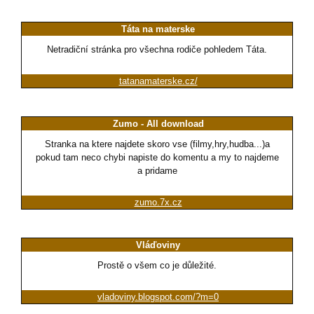
Táta na materske
Netradiční stránka pro všechna rodiče pohledem Táta.
tatanamaterske.cz/
Zumo - All download
Stranka na ktere najdete skoro vse (filmy,hry,hudba...)a
pokud tam neco chybi napiste do komentu a my to najdeme
a pridame
zumo.7x.cz
Vláďoviny
Prostě o všem co je důležité.
vladoviny.blogspot.com/?m=0