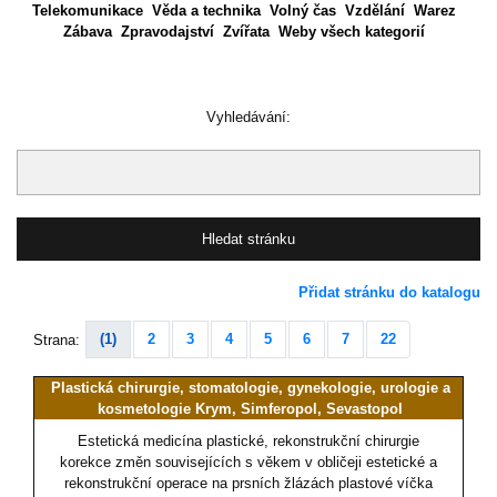
Telekomunikace
Věda a technika
Volný čas
Vzdělání
Warez
Zábava
Zpravodajství
Zvířata
Weby všech kategorií
Vyhledávání:
Přidat stránku do katalogu
(1)
2
3
4
5
6
7
22
Strana:
Plastická chirurgie, stomatologie, gynekologie, urologie a
kosmetologie Krym, Simferopol, Sevastopol
Estetická medicína plastické, rekonstrukční chirurgie
korekce změn souvisejících s věkem v obličeji estetické a
rekonstrukční operace na prsních žlázách plastové víčka