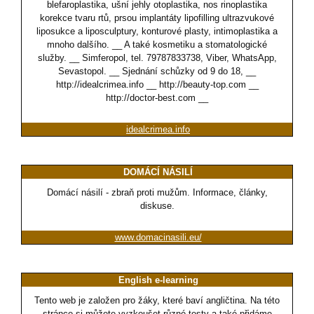
blefaroplastika, ušní jehly otoplastika, nos rinoplastika
korekce tvaru rtů, prsou implantáty lipofilling ultrazvukové
liposukce a liposculptury, konturové plasty, intimoplastika a
mnoho dalšího. __ A také kosmetiku a stomatologické
služby. __ Simferopol, tel. 79787833738, Viber, WhatsApp,
Sevastopol. __ Sjednání schůzky od 9 do 18, __
http://idealcrimea.info __ http://beauty-top.com __
http://doctor-best.com __
idealcrimea.info
DOMÁCÍ NÁSILÍ
Domácí násilí - zbraň proti mužům. Informace, články,
diskuse.
www.domacinasili.eu/
English e-learning
Tento web je založen pro žáky, které baví angličtina. Na této
stránce si můžete vyzkoušet různé testy a také přidáme