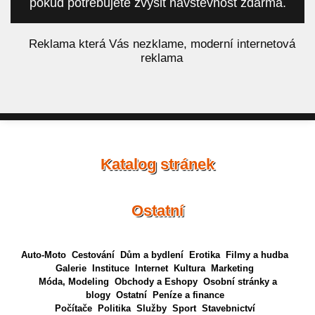
pokud potřebujete zvýšit návštěvnost zdarma.
á
Reklama která Vás nezklame, moderní internetová
reklama
Katalog stránek
Ostatní
Auto-Moto
Cestování
Dům a bydlení
Erotika
Filmy a hudba
Galerie
Instituce
Internet
Kultura
Marketing
Móda, Modeling
Obchody a Eshopy
Osobní stránky a
blogy
Ostatní
Peníze a finance
Počítače
Politika
Služby
Sport
Stavebnictví