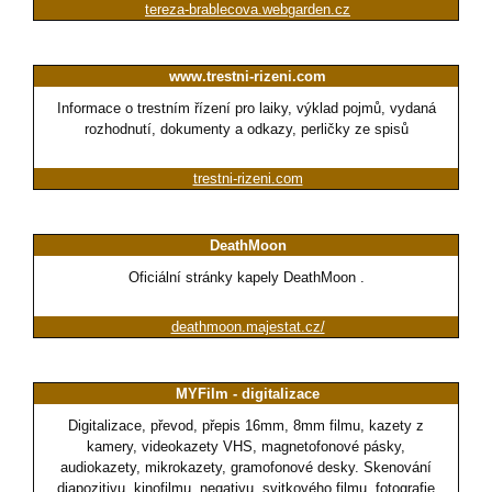
tereza-brablecova.webgarden.cz
www.trestni-rizeni.com
Informace o trestním řízení pro laiky, výklad pojmů, vydaná
rozhodnutí, dokumenty a odkazy, perličky ze spisů
trestni-rizeni.com
DeathMoon
Oficiální stránky kapely DeathMoon .
deathmoon.majestat.cz/
MYFilm - digitalizace
Digitalizace, převod, přepis 16mm, 8mm filmu, kazety z
kamery, videokazety VHS, magnetofonové pásky,
audiokazety, mikrokazety, gramofonové desky. Skenování
diapozitivu, kinofilmu, negativu, svitkového filmu, fotografie