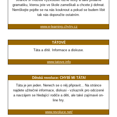
gramatiku, kterou jste ve škole zameškali a chcete ji dohnat.
Nemškejte pojdte se na nás kouknout a pokud se budem líbit
tak nás doporučte ostatním.
www.e-learning.chytry.cz
TÁTOVÉ
Táta a dítě. Informace a diskuse.
www.tatove.info
Dětská revoluce: CHYBÍ MI TÁTA!
Táta je jen jeden. Nenech se o něj připravit... Na stránce
najdete užitečné informace, diskusi - vzkazník pro odcizené
a navzájem se hledající rodiče a děti, ale také zajímavé on-
line hry.
www.revoluce.net/