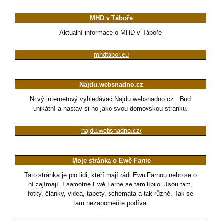
MHD v Táboře
Aktuální informace o MHD v Táboře
mhdtabor.eu
Najdu.websnadno.cz
Nový internetový vyhledávač Najdu.websnadno.cz . Buď
unikátní a nastav si ho jako svou domovskou stránku.
najdu.websnadno.cz/
Moje stránka o Ewě Farne
Tato stránka je pro lidi, kteří mají rádi Ewu Farnou nebo se o
ní zajímají. I samotné Ewě Farne se tam líbilo. Jsou tam,
fotky, články, videa, tapety, schémata a tak různě. Tak se
tam nezapomeňte podívat