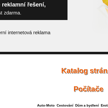
 reklamní řešení,
st zdarma.
ní internetová reklama
Katalog strá
Počítače
Auto-Moto
Cestování
Dům a bydlení
Erot