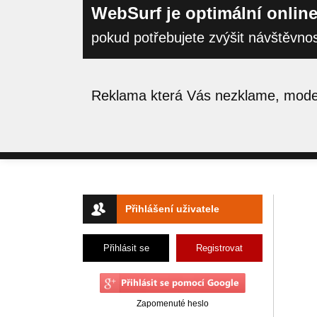
WebSurf je optimální online
pokud potřebujete zvýšit návštěvno
Reklama která Vás nezklame, moder
Přihlášení uživatele
Přihlásit se
Registrovat
Zapomenuté heslo