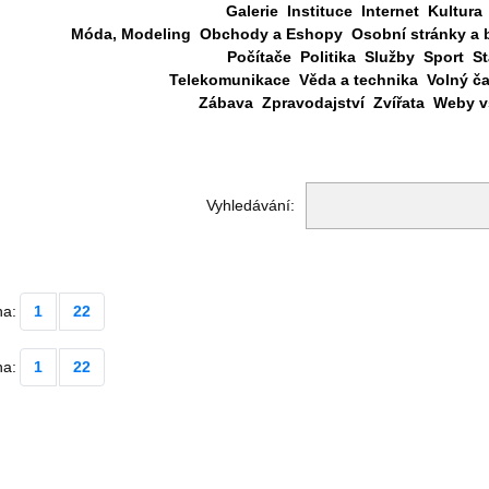
Galerie
Instituce
Internet
Kultura
Móda, Modeling
Obchody a Eshopy
Osobní stránky a 
Počítače
Politika
Služby
Sport
St
Telekomunikace
Věda a technika
Volný č
Zábava
Zpravodajství
Zvířata
Weby vš
Vyhledávání:
na:
1
22
na:
1
22