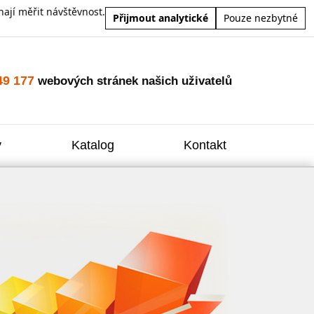
ají měřit návštěvnost.
Přijmout analytické
Pouze nezbytné
49 177
webových stránek našich uživatelů
y
Katalog
Kontakt
Zvýšení
Reklam