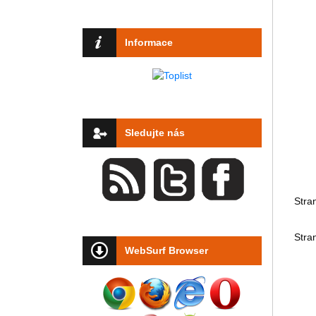
Informace
Sledujte nás
Stra
Stra
WebSurf Browser