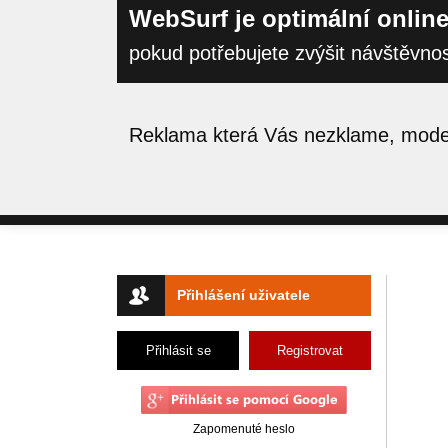
WebSurf je optimální online
pokud potřebujete zvýšit návštěvno
Reklama která Vás nezklame, moder
Přihlášení uživatele
Přihlásit se
Registrovat
Zapomenuté heslo