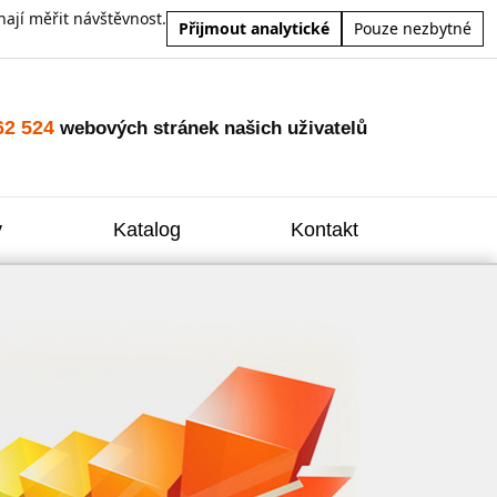
ají měřit návštěvnost.
Přijmout analytické
Pouze nezbytné
62 524
webových stránek našich uživatelů
y
Katalog
Kontakt
Zvýšení
Reklam