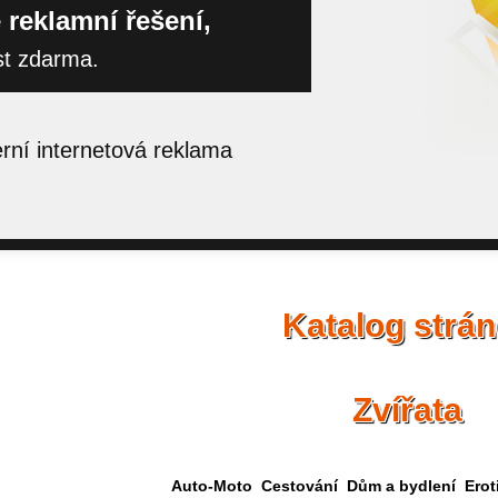
 reklamní řešení,
st zdarma.
ní internetová reklama
Katalog strá
Zvířata
Auto-Moto
Cestování
Dům a bydlení
Erot