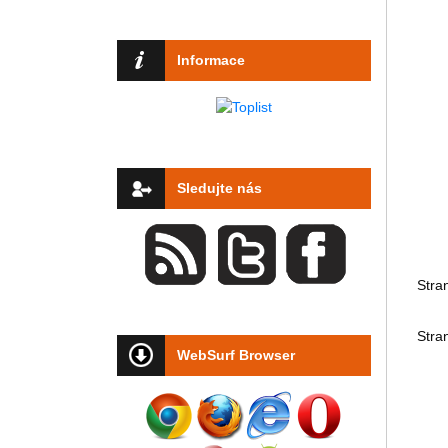
Informace
Sledujte nás
Stra
Stra
WebSurf Browser