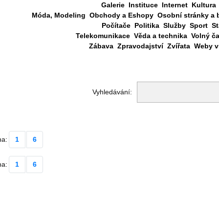
Galerie
Instituce
Internet
Kultura
Móda, Modeling
Obchody a Eshopy
Osobní stránky a 
Počítače
Politika
Služby
Sport
St
Telekomunikace
Věda a technika
Volný č
Zábava
Zpravodajství
Zvířata
Weby vš
Vyhledávání:
na:
1
6
na:
1
6