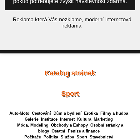
pokud potřebujete zvýšit návštěvnost zdarma.
á
Reklama která Vás nezklame, moderní internetová
reklama
Katalog stránek
Sport
Auto-Moto
Cestování
Dům a bydlení
Erotika
Filmy a hudba
Galerie
Instituce
Internet
Kultura
Marketing
Móda, Modeling
Obchody a Eshopy
Osobní stránky a
blogy
Ostatní
Peníze a finance
Počítače
Politika
Služby
Sport
Stavebnictví