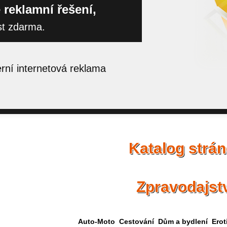
 reklamní řešení,
st zdarma.
ní internetová reklama
Katalog strá
Zpravodajst
Auto-Moto
Cestování
Dům a bydlení
Erot