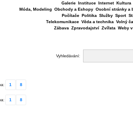
Galerie
Instituce
Internet
Kultura
Móda, Modeling
Obchody a Eshopy
Osobní stránky a 
Počítače
Politika
Služby
Sport
St
Telekomunikace
Věda a technika
Volný č
Zábava
Zpravodajství
Zvířata
Weby vš
Vyhledávání:
na:
1
8
na:
1
8