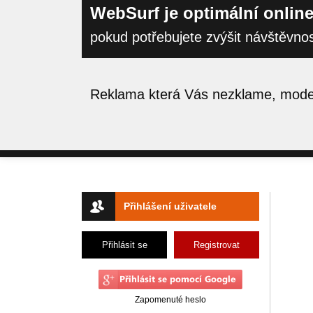
WebSurf je optimální online
pokud potřebujete zvýšit návštěvno
Reklama která Vás nezklame, moder
Přihlášení uživatele
Přihlásit se
Registrovat
Zapomenuté heslo