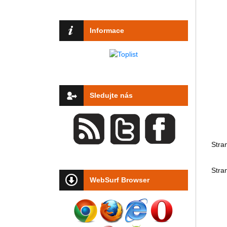
Informace
Sledujte nás
Stra
Stra
WebSurf Browser