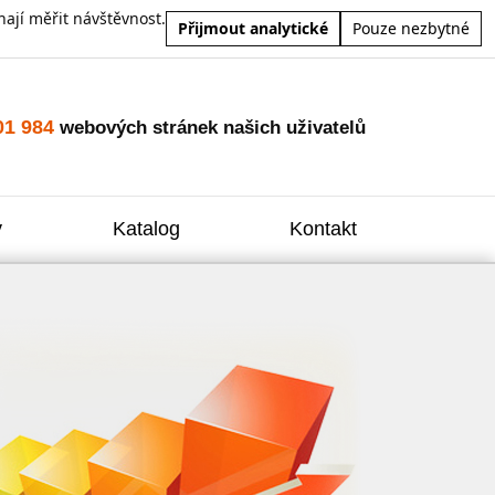
ají měřit návštěvnost.
Přijmout analytické
Pouze nezbytné
01 984
webových stránek našich uživatelů
y
Katalog
Kontakt
Zvýšení
Reklam