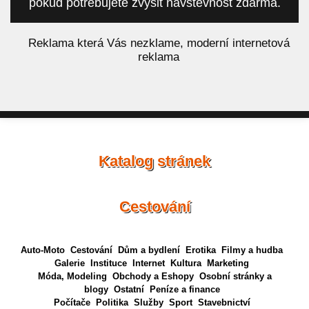
pokud potřebujete zvýšit návštěvnost zdarma.
á
Reklama která Vás nezklame, moderní internetová
reklama
Katalog stránek
Cestování
Auto-Moto
Cestování
Dům a bydlení
Erotika
Filmy a hudba
Galerie
Instituce
Internet
Kultura
Marketing
Móda, Modeling
Obchody a Eshopy
Osobní stránky a
blogy
Ostatní
Peníze a finance
Počítače
Politika
Služby
Sport
Stavebnictví