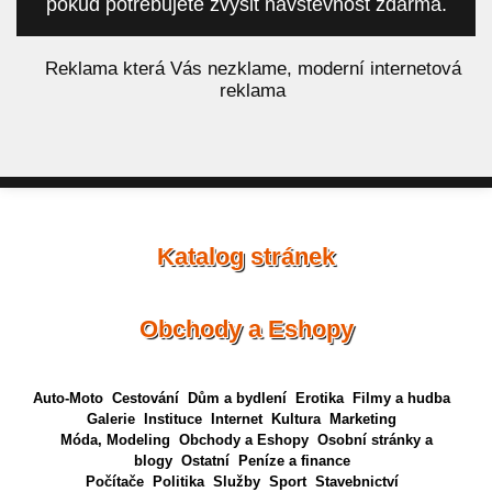
pokud potřebujete zvýšit návštěvnost zdarma.
á
Reklama která Vás nezklame, moderní internetová
reklama
Katalog stránek
Obchody a Eshopy
Auto-Moto
Cestování
Dům a bydlení
Erotika
Filmy a hudba
Galerie
Instituce
Internet
Kultura
Marketing
Móda, Modeling
Obchody a Eshopy
Osobní stránky a
blogy
Ostatní
Peníze a finance
Počítače
Politika
Služby
Sport
Stavebnictví