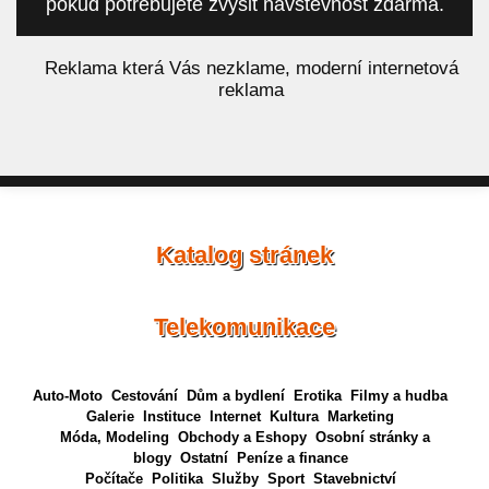
pokud potřebujete zvýšit návštěvnost zdarma.
á
Reklama která Vás nezklame, moderní internetová
reklama
Katalog stránek
Telekomunikace
Auto-Moto
Cestování
Dům a bydlení
Erotika
Filmy a hudba
Galerie
Instituce
Internet
Kultura
Marketing
Móda, Modeling
Obchody a Eshopy
Osobní stránky a
blogy
Ostatní
Peníze a finance
Počítače
Politika
Služby
Sport
Stavebnictví