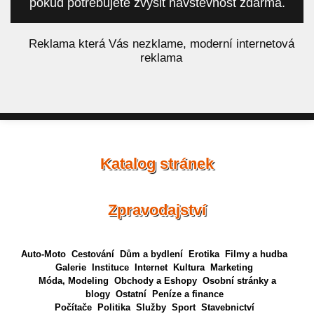
pokud potřebujete zvýšit návštěvnost zdarma.
á
Reklama která Vás nezklame, moderní internetová
reklama
Katalog stránek
Zpravodajství
Auto-Moto
Cestování
Dům a bydlení
Erotika
Filmy a hudba
Galerie
Instituce
Internet
Kultura
Marketing
Móda, Modeling
Obchody a Eshopy
Osobní stránky a
blogy
Ostatní
Peníze a finance
Počítače
Politika
Služby
Sport
Stavebnictví