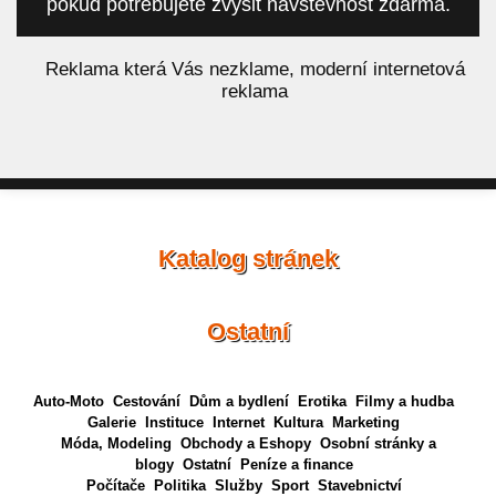
pokud potřebujete zvýšit návštěvnost zdarma.
á
Reklama která Vás nezklame, moderní internetová
reklama
Katalog stránek
Ostatní
Auto-Moto
Cestování
Dům a bydlení
Erotika
Filmy a hudba
Galerie
Instituce
Internet
Kultura
Marketing
Móda, Modeling
Obchody a Eshopy
Osobní stránky a
blogy
Ostatní
Peníze a finance
Počítače
Politika
Služby
Sport
Stavebnictví