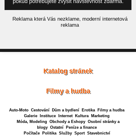
pokud potřebujete zvýšit návštěvnost zdarma.
á
Reklama která Vás nezklame, moderní internetová
reklama
Katalog stránek
Filmy a hudba
Auto-Moto
Cestování
Dům a bydlení
Erotika
Filmy a hudba
Galerie
Instituce
Internet
Kultura
Marketing
Móda, Modeling
Obchody a Eshopy
Osobní stránky a
blogy
Ostatní
Peníze a finance
Počítače
Politika
Služby
Sport
Stavebnictví