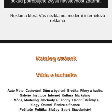
pokud potřebujete zvýšit návštěvnost zdarma.
á
Reklama která Vás nezklame, moderní internetová
reklama
Katalog stránek
Věda a technika
Auto-Moto
Cestování
Dům a bydlení
Erotika
Filmy a hudba
Galerie
Instituce
Internet
Kultura
Marketing
Móda, Modeling
Obchody a Eshopy
Osobní stránky a
blogy
Ostatní
Peníze a finance
Počítače
Politika
Služby
Sport
Stavebnictví