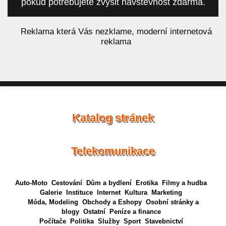
pokud potřebujete zvýšit návštěvnost zdarma.
á
Reklama která Vás nezklame, moderní internetová
reklama
Katalog stránek
Telekomunikace
Auto-Moto
Cestování
Dům a bydlení
Erotika
Filmy a hudba
Galerie
Instituce
Internet
Kultura
Marketing
Móda, Modeling
Obchody a Eshopy
Osobní stránky a
blogy
Ostatní
Peníze a finance
Počítače
Politika
Služby
Sport
Stavebnictví