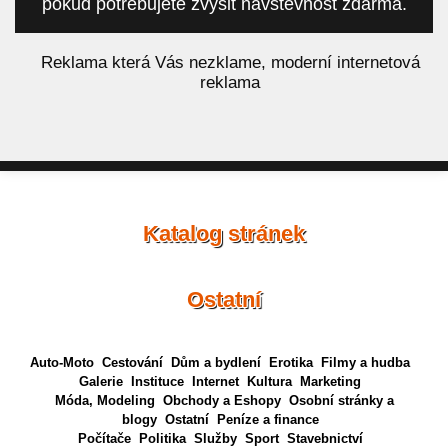
pokud potřebujete zvýšit návštěvnost zdarma.
á
Reklama která Vás nezklame, moderní internetová
reklama
Katalog stránek
Ostatní
Auto-Moto
Cestování
Dům a bydlení
Erotika
Filmy a hudba
Galerie
Instituce
Internet
Kultura
Marketing
Móda, Modeling
Obchody a Eshopy
Osobní stránky a
blogy
Ostatní
Peníze a finance
Počítače
Politika
Služby
Sport
Stavebnictví