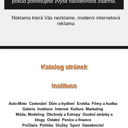
pokud potřebujete zvýšit návštěvnost zdarma.
á
Reklama která Vás nezklame, moderní internetová
reklama
Katalog stránek
Instituce
Auto-Moto
Cestování
Dům a bydlení
Erotika
Filmy a hudba
Galerie
Instituce
Internet
Kultura
Marketing
Móda, Modeling
Obchody a Eshopy
Osobní stránky a
blogy
Ostatní
Peníze a finance
Počítače
Politika
Služby
Sport
Stavebnictví