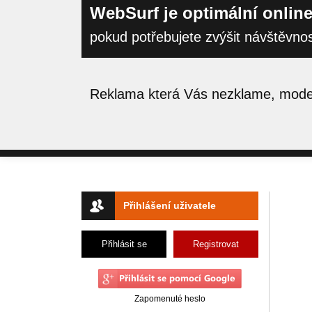
WebSurf je optimální online
pokud potřebujete zvýšit návštěvno
Reklama která Vás nezklame, moder
Přihlášení uživatele
Přihlásit se
Registrovat
Zapomenuté heslo