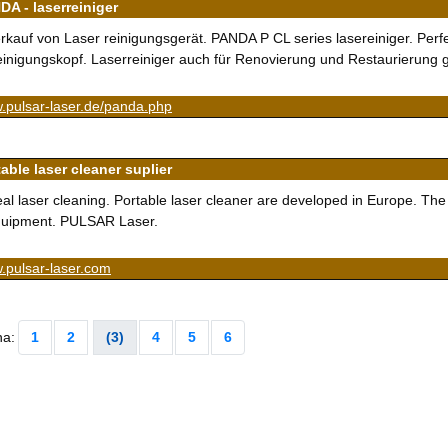
DA - laserreiniger
rkauf von Laser reinigungsgerät. PANDA P CL series lasereiniger. Perfe
inigungskopf. Laserreiniger auch für Renovierung und Restaurierung 
.pulsar-laser.de/panda.php
able laser cleaner suplier
al laser cleaning. Portable laser cleaner are developed in Europe. The 
uipment. PULSAR Laser.
.pulsar-laser.com
na:
1
2
(3)
4
5
6