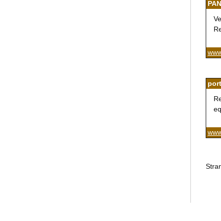
PAN
Ve
Re
www
port
Re
eq
www
Stra