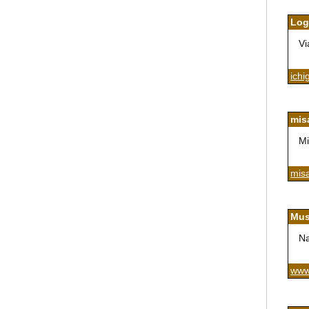
Log
Vi
ich
mis
M
mis
Mus
Na
www