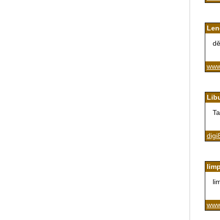
Len
dě
www
Lib
Ta
digi
lim
li
www.