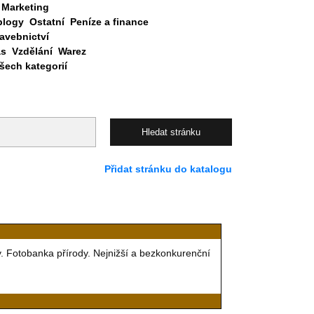
Marketing
blogy
Ostatní
Peníze a finance
avebnictví
as
Vzdělání
Warez
ech kategorií
Přidat stránku do katalogu
by. Fotobanka přírody. Nejnižší a bezkonkurenční