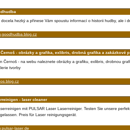
odhudba
 docela hezký a přinese Vám spoustu informací o historii hudby, ale i 
.goodhudba.blog.cz
Černoš - obrázky a grafika, exlibris, drobná grafika a zakázkové pr
n Černoš - na webu naleznete obrázky a grafiku, exlibris, drobnou gra
lerie tvorby
os.blog.cz
rreinigen - laser cleaner
serreinigen mit PULSAR Laser Laserreiniger. Testen Sie unsere perfekt
gelassen. Preis für Laser reinigungsgerät.
pulsar-laser.de