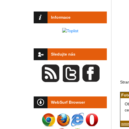
Informace
Sledujte nás
Stra
Fot
WebSurf Browser
Ob
ce
www