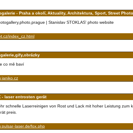
galerie - Praha a okolí, Aktuality, Architektura, Sport, Street Phot
otogallery,photo,prague | Stanislav STOKLAS' photo website
t.cz/index_cz.html
galerie,gify,obrázky
e co mě baví
.janiko.cz
 - laser entrosten gerät
hr schnelle Laserreinigen von Rost und Lack mit hoher Leistung zum kl
rät preis.
pulsar-laser.de/fox.php