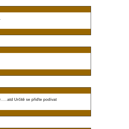
.
...atd Určitě se přiďte podívat