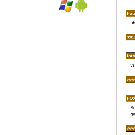
Foto
ph
ssne
foto
vš
www
FOX
Se
ge
www.