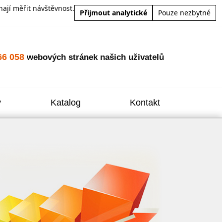
ají měřit návštěvnost.
Přijmout analytické
Pouze nezbytné
66 058
webových stránek našich uživatelů
y
Katalog
Kontakt
Zvýšení
Reklam