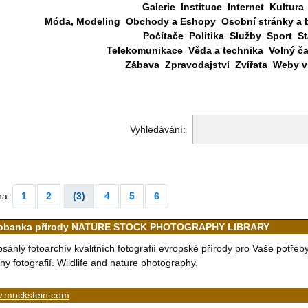
Galerie
Instituce
Internet
Kultura
Móda, Modeling
Obchody a Eshopy
Osobní stránky a 
Počítače
Politika
Služby
Sport
St
Telekomunikace
Věda a technika
Volný č
Zábava
Zpravodajství
Zvířata
Weby vš
Vyhledávání:
na:
1
2
(3)
4
5
6
obanka přírody NATURE STOCK PHOTOGRAPHY LIBRARY
sáhlý fotoarchív kvalitních fotografií evropské přírody pro Vaše potře
ny fotografií. Wildlife and nature photography.
.muckstein.com