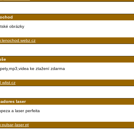
ochod
tské obrázky
.lenochod.webz.cz
uše
pety,mp3,videa ke ztažení zdarma
8.wlist.cz
padores laser
mpeza a laser perfeita
pulsar-laser.pt