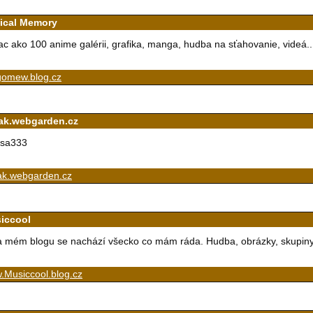
ical Memory
ac ako 100 anime galérii, grafika, manga, hudba na sťahovanie, videá..
igomew.blog.cz
ak.webgarden.cz
isa333
ak.webgarden.cz
iccool
 mém blogu se nachází všecko co mám ráda. Hudba, obrázky, skupiny...
.Musiccool.blog.cz