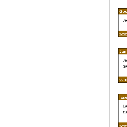
Go
Je
www
Jan 
Ja
ga
cern
lase
La
zu
www.