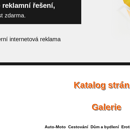
 reklamní řešení,
st zdarma.
ní internetová reklama
Katalog strá
Galerie
Auto-Moto
Cestování
Dům a bydlení
Erot