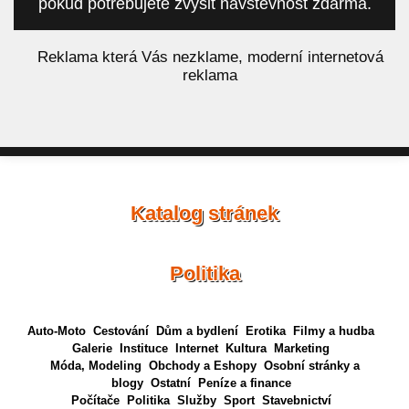
pokud potřebujete zvýšit návštěvnost zdarma.
á
Reklama která Vás nezklame, moderní internetová
reklama
Katalog stránek
Politika
Auto-Moto
Cestování
Dům a bydlení
Erotika
Filmy a hudba
Galerie
Instituce
Internet
Kultura
Marketing
Móda, Modeling
Obchody a Eshopy
Osobní stránky a
blogy
Ostatní
Peníze a finance
Počítače
Politika
Služby
Sport
Stavebnictví