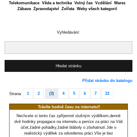
Telekomunikace
Věda a technika
Volný čas
Vzdělání
Warez
Zábava
Zpravodajství
Zvířata
Weby všech kategorií
Vyhledávání:
Přidat stránku do katalogu
1
2
(3)
4
5
6
7
22
Strana:
Trávíte hodně času na internetu!!
Nechcete si tento čas zpříjemnit slušným výdělkem,denně
dvě hodinky propagace na internetu a peníze za práci na Váš
účet,žádné pohádky,žádné bláboly o zbohatnutí.Jde o
realistický výdělek za odvedenou práci.Vše je bez