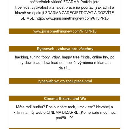
počátečních vkladů ZDARMA.Potřebujete
trpělivost,vytrvalost a znalost práce na počítači(základní) a
hlavně se opakuji ZDARMA ZAREGISTROVAT A DOZVÍTE
SE VŠE.http://www.joinsomethingnew.com/6T5PR16
www.joinsomethingnew.com/6T5PR16
Ryparweb - zábava pro všechny
hacking, tuning fotky, vtipy, happy tree frinds, online hry, pc
hry download, download do mobilů, výměnná reklama a
další...
ryparweb.wz.cz/spoluprace.html
Cinema Bizarre and We
Máte rádi hudbu? Posloucháte rock, j-rock etc? Neváhej a
klikni na můj web o CINEMA BIZARRE. Komentáře moc moc
potěší...^^