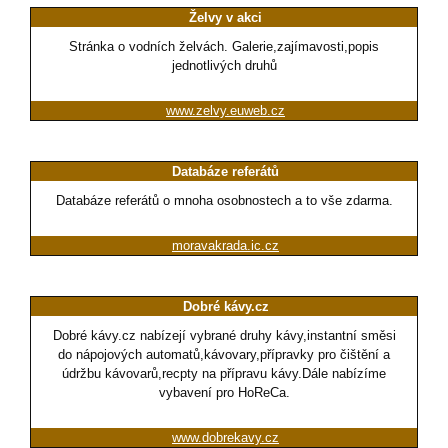
Želvy v akci
Stránka o vodních želvách. Galerie,zajímavosti,popis
jednotlivých druhů
www.zelvy.euweb.cz
Databáze referátů
Databáze referátů o mnoha osobnostech a to vše zdarma.
moravakrada.ic.cz
Dobré kávy.cz
Dobré kávy.cz nabízejí vybrané druhy kávy,instantní směsi
do nápojových automatů,kávovary,přípravky pro čištění a
údržbu kávovarů,recpty na přípravu kávy.Dále nabízíme
vybavení pro HoReCa.
www.dobrekavy.cz