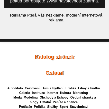
pokud potřebujete zvýšit návštěvnost zdarma.
á
Reklama která Vás nezklame, moderní internetová
reklama
Katalog stránek
Ostatní
Auto-Moto
Cestování
Dům a bydlení
Erotika
Filmy a hudba
Galerie
Instituce
Internet
Kultura
Marketing
Móda, Modeling
Obchody a Eshopy
Osobní stránky a
blogy
Ostatní
Peníze a finance
Počítače
Politika
Služby
Sport
Stavebnictví