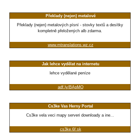
Překlady (nejen) metalové
Překlady (nejen) metalových písní - stovky textů a desítky
kompletně přeložených alb zdarma.
www.mtranslations.wz.cz
Jak lehce vydělat na internetu
lehce vydělané peníze
adf.ly/BApMO
Cs3ke Vas Herny Portal
Cs3ke vela veci mapy serveri downloady a ine...
cs3ke.6f.sk