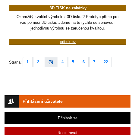
3D TISK na zakázky
Okamžitý kvalitní výrobek z 3D tisku ? Prototyp přímo pro
vás pomocí 3D tisku. Jdeme na to rychle se sériovou i
jednotlivou výrobou se zaručenou kvalitou.
xdtisk.cz
1
2
(3)
4
5
6
7
22
Strana:
Přihlášení uživatele
Přihlásit se
Registrovat