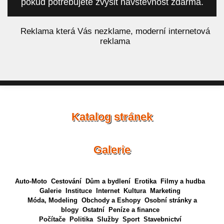
pokud potřebujete zvýšit návštěvnost zdarma.
á
Reklama která Vás nezklame, moderní internetová
reklama
Katalog stránek
Galerie
Auto-Moto
Cestování
Dům a bydlení
Erotika
Filmy a hudba
Galerie
Instituce
Internet
Kultura
Marketing
Móda, Modeling
Obchody a Eshopy
Osobní stránky a
blogy
Ostatní
Peníze a finance
Počítače
Politika
Služby
Sport
Stavebnictví