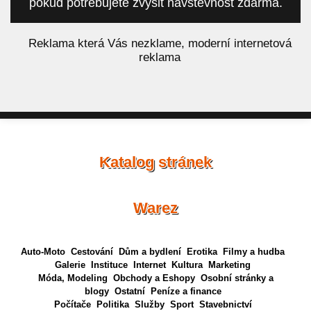
pokud potřebujete zvýšit návštěvnost zdarma.
á
Reklama která Vás nezklame, moderní internetová
reklama
Katalog stránek
Warez
Auto-Moto
Cestování
Dům a bydlení
Erotika
Filmy a hudba
Galerie
Instituce
Internet
Kultura
Marketing
Móda, Modeling
Obchody a Eshopy
Osobní stránky a
blogy
Ostatní
Peníze a finance
Počítače
Politika
Služby
Sport
Stavebnictví