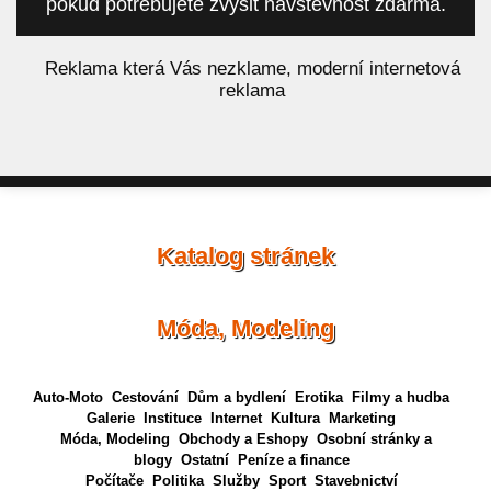
pokud potřebujete zvýšit návštěvnost zdarma.
á
Reklama která Vás nezklame, moderní internetová
reklama
Katalog stránek
Móda, Modeling
Auto-Moto
Cestování
Dům a bydlení
Erotika
Filmy a hudba
Galerie
Instituce
Internet
Kultura
Marketing
Móda, Modeling
Obchody a Eshopy
Osobní stránky a
blogy
Ostatní
Peníze a finance
Počítače
Politika
Služby
Sport
Stavebnictví