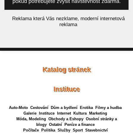
pokud potřebujete zvýšit návštěvnost zdarma.
á
Reklama která Vás nezklame, moderní internetová
reklama
Katalog stránek
Instituce
Auto-Moto
Cestování
Dům a bydlení
Erotika
Filmy a hudba
Galerie
Instituce
Internet
Kultura
Marketing
Móda, Modeling
Obchody a Eshopy
Osobní stránky a
blogy
Ostatní
Peníze a finance
Počítače
Politika
Služby
Sport
Stavebnictví