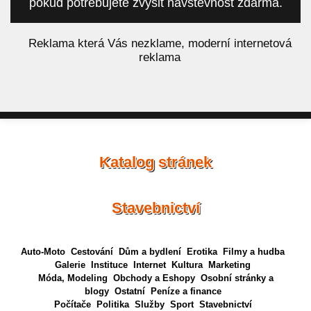
pokud potřebujete zvýšit návštěvnost zdarma.
á
Reklama která Vás nezklame, moderní internetová
reklama
Katalog stránek
Stavebnictví
Auto-Moto
Cestování
Dům a bydlení
Erotika
Filmy a hudba
Galerie
Instituce
Internet
Kultura
Marketing
Móda, Modeling
Obchody a Eshopy
Osobní stránky a
blogy
Ostatní
Peníze a finance
Počítače
Politika
Služby
Sport
Stavebnictví