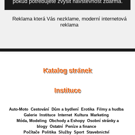
pokud potřebujete zvýšit návštěvnost zdarma.
á
Reklama která Vás nezklame, moderní internetová
reklama
Katalog stránek
Instituce
Auto-Moto
Cestování
Dům a bydlení
Erotika
Filmy a hudba
Galerie
Instituce
Internet
Kultura
Marketing
Móda, Modeling
Obchody a Eshopy
Osobní stránky a
blogy
Ostatní
Peníze a finance
Počítače
Politika
Služby
Sport
Stavebnictví