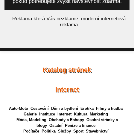
pokud potřebujete zvýšit návštěvnost zdarma.
á
Reklama která Vás nezklame, moderní internetová
reklama
Katalog stránek
Internet
Auto-Moto
Cestování
Dům a bydlení
Erotika
Filmy a hudba
Galerie
Instituce
Internet
Kultura
Marketing
Móda, Modeling
Obchody a Eshopy
Osobní stránky a
blogy
Ostatní
Peníze a finance
Počítače
Politika
Služby
Sport
Stavebnictví